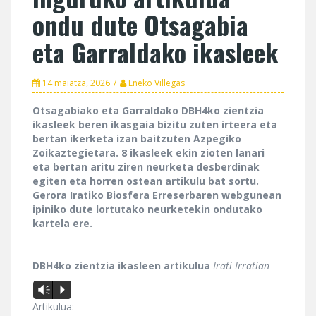
ondu dute Otsagabia
eta Garraldako ikasleek
14 maiatza, 2026
Eneko Villegas
Otsagabiako eta Garraldako DBH4ko zientzia
ikasleek beren ikasgaia bizitu zuten irteera eta
bertan ikerketa izan baitzuten Azpegiko
Zoikaztegietara. 8 ikasleek ekin zioten lanari
eta bertan aritu ziren neurketa desberdinak
egiten eta horren ostean artikulu bat sortu.
Gerora Iratiko Biosfera Erreserbaren webgunean
ipiniko dute lortutako neurketekin ondutako
kartela ere.
DBH4ko zientzia ikasleen artikulua
Irati Irratian
Vm
P
Artikulua: