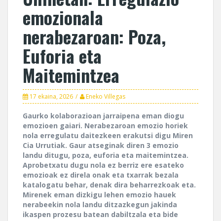
emozionala
nerabezaroan: Poza,
Euforia eta
Maitemintzea
17 ekaina, 2026
Eneko Villegas
Gaurko kolaborazioan jarraipena eman diogu
emozioen gaiari. Nerabezaroan emozio horiek
nola erregulatu daitezkeen erakutsi digu Miren
Cia Urrutiak. Gaur atseginak diren 3 emozio
landu ditugu, poza, euforia eta maitemintzea.
Aprobetxatu dugu nola ez berriz ere esateko
emozioak ez direla onak eta txarrak bezala
katalogatu behar, denak dira beharrezkoak eta.
Mirenek eman dizkigu lehen emozio hauek
nerabeekin nola landu ditzazkegun jakinda
ikaspen prozesu batean dabiltzala eta bide