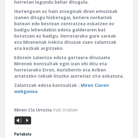
horretan lagundu behar ditugula.
Hurrengoan ez hain atseginak diren emozioak
izanen ditugu hizketagai, betiere norbaitek
batean edo bestean zentratzea eskatzen ez
badigu lehendabizi edota galderaren bat
botatzen ez badigu. Horretarako gure sareak
eta Mirenenak irekita dituzue zuen zalantzak
eta kezkak argitzeko.
Edozein zalantza edota gertaera dituzuela
Mirenek kontsultak egin izan ohi ditu eta
horretarako Erron, Aurizberrin eta Ariben
artatzeko tokiak lituzke aurretiaz zita eskatuta.
Zalantzak edota kontsultak :
Miren Ciaren
webgunea
Miren Cia Urrutia
Irati Irratian
Vm
P
Partekatu