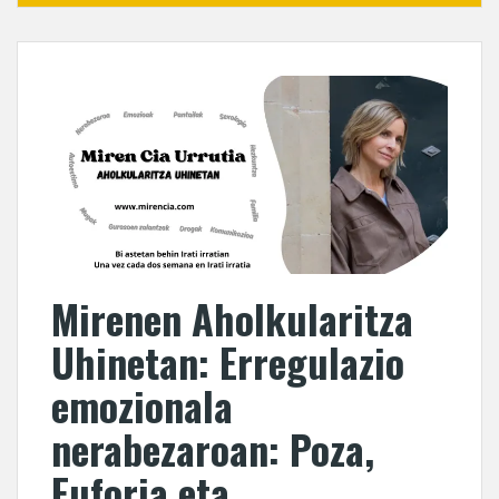
Mirenen Aholkularitza
Uhinetan: Erregulazio
emozionala
nerabezaroan: Poza,
Euforia eta