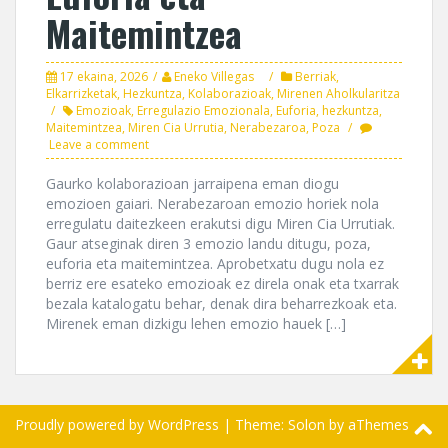
Maitemintzea
17 ekaina, 2026
Eneko Villegas
Berriak
,
Elkarrizketak
,
Hezkuntza
,
Kolaborazioak
,
Mirenen Aholkularitza
Emozioak
,
Erregulazio Emozionala
,
Euforia
,
hezkuntza
,
Maitemintzea
,
Miren Cia Urrutia
,
Nerabezaroa
,
Poza
Leave a comment
Gaurko kolaborazioan jarraipena eman diogu
emozioen gaiari. Nerabezaroan emozio horiek nola
erregulatu daitezkeen erakutsi digu Miren Cia Urrutiak.
Gaur atseginak diren 3 emozio landu ditugu, poza,
euforia eta maitemintzea. Aprobetxatu dugu nola ez
berriz ere esateko emozioak ez direla onak eta txarrak
bezala katalogatu behar, denak dira beharrezkoak eta.
Mirenek eman dizkigu lehen emozio hauek […]
Proudly powered by WordPress
|
Theme:
Solon
by aThemes