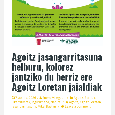
Agoitz jasangarritasuna
helburu, kolorez
jantziko du berriz ere
Agoitz Loretan jaialdiak
7 apirila, 2026
Eneko Villegas
Agoitz
,
Berriak
,
Elkarrizketak
,
Ingurumena
,
Natura
agoitz
,
Agoitz Loretan
,
Jasangarritasuna
,
Mikel Baztan
Leave a comment