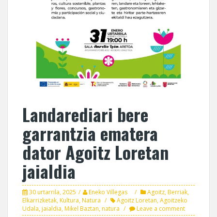
Landarediari bere
garrantzia ematera
dator Agoitz Loretan
jaialdia
30 urtarrila, 2025
Eneko Villegas
Agoitz
,
Berriak
,
Elkarrizketak
,
Kultura
,
Natura
Agoitz Loretan
,
Agoitzeko
Udala
,
jaialdia
,
Mikel Baztan
,
natura
Leave a comment