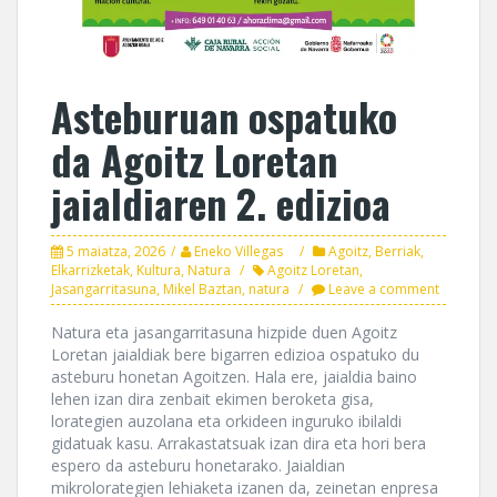
Asteburuan ospatuko
da Agoitz Loretan
jaialdiaren 2. edizioa
5 maiatza, 2026
Eneko Villegas
Agoitz
,
Berriak
,
Elkarrizketak
,
Kultura
,
Natura
Agoitz Loretan
,
Jasangarritasuna
,
Mikel Baztan
,
natura
Leave a comment
Natura eta jasangarritasuna hizpide duen Agoitz
Loretan jaialdiak bere bigarren edizioa ospatuko du
asteburu honetan Agoitzen. Hala ere, jaialdia baino
lehen izan dira zenbait ekimen beroketa gisa,
lorategien auzolana eta orkideen inguruko ibilaldi
gidatuak kasu. Arrakastatsuak izan dira eta hori bera
espero da asteburu honetarako. Jaialdian
mikrolorategien lehiaketa izanen da, zeinetan enpresa