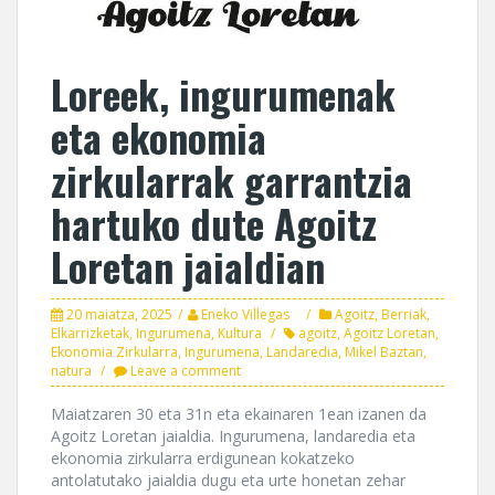
Loreek, ingurumenak
eta ekonomia
zirkularrak garrantzia
hartuko dute Agoitz
Loretan jaialdian
20 maiatza, 2025
Eneko Villegas
Agoitz
,
Berriak
,
Elkarrizketak
,
Ingurumena
,
Kultura
agoitz
,
Agoitz Loretan
,
Ekonomia Zirkularra
,
Ingurumena
,
Landaredia
,
Mikel Baztan
,
natura
Leave a comment
Maiatzaren 30 eta 31n eta ekainaren 1ean izanen da
Agoitz Loretan jaialdia. Ingurumena, landaredia eta
ekonomia zirkularra erdigunean kokatzeko
antolatutako jaialdia dugu eta urte honetan zehar