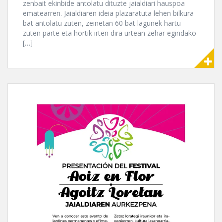
zenbait ekinbide antolatu dituzte jaialdiari hauspoa
ematearren. Jaialdiaren ideia plazaratuta lehen bilkura
bat antolatu zuten, zeinetan 60 bat lagunek hartu
zuten parte eta hortik irten dira urtean zehar egindako
[…]