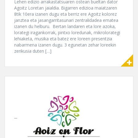
Lehen edizio arrakastatsuaren ostean bueltan dator
Agoitz Loretan jaialdia. Bigarren edizioa maiatzaren
8tik 10era izanen dugu eta berriz ere Agoitz kolorez
janztea eta jasangarritasunari zentralidadea ematea
izanen du helburu. Bertan landaren eta lore azoka,
lorategi iragankorrak, pintxo loredunak, mikrolorategi
lehiaketa, musika eta batez ere loreen presentzia
nabarmena izanen dugu. 3 egunetan zehar loreekin
zerikusia duten […]