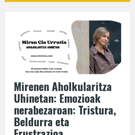
Mirenen Aholkularitza
Uhinetan: Emozioak
nerabezaroan: Tristura,
Beldurra eta
Frustrazioa