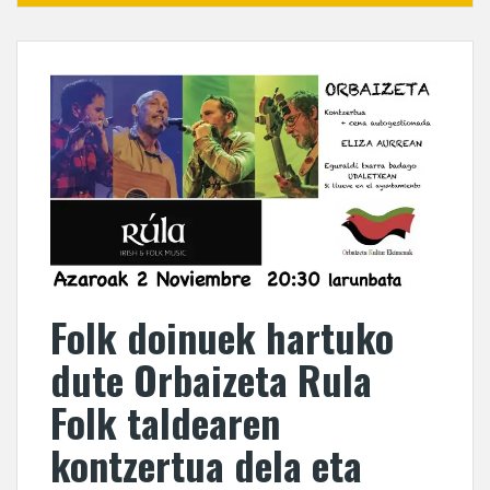
Folk doinuek hartuko
dute Orbaizeta Rula
Folk taldearen
kontzertua dela eta