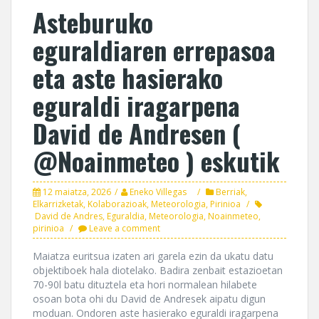
Asteburuko
eguraldiaren errepasoa
eta aste hasierako
eguraldi iragarpena
David de Andresen (
@Noainmeteo ) eskutik
12 maiatza, 2026
Eneko Villegas
Berriak
,
Elkarrizketak
,
Kolaborazioak
,
Meteorologia
,
Pirinioa
David de Andres
,
Eguraldia
,
Meteorologia
,
Noainmeteo
,
pirinioa
Leave a comment
Maiatza euritsua izaten ari garela ezin da ukatu datu
objektiboek hala diotelako. Badira zenbait estazioetan
70-90l batu dituztela eta hori normalean hilabete
osoan bota ohi du David de Andresek aipatu digun
moduan. Ondoren aste hasierako eguraldi iragarpena