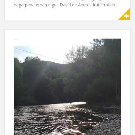
iragarpena eman digu. David de Andres Irati irratian