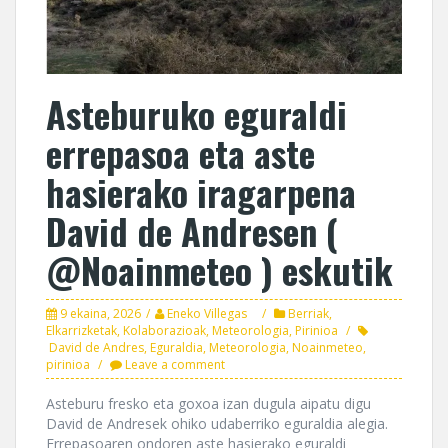
Asteburuko eguraldi
errepasoa eta aste
hasierako iragarpena
David de Andresen (
@Noainmeteo ) eskutik
9 ekaina, 2026
Eneko Villegas
Berriak
,
Elkarrizketak
,
Kolaborazioak
,
Meteorologia
,
Pirinioa
David de Andres
,
Eguraldia
,
Meteorologia
,
Noainmeteo
,
pirinioa
Leave a comment
Asteburu fresko eta goxoa izan dugula aipatu digu
David de Andresek ohiko udaberriko eguraldia alegia.
Errepasoaren ondoren aste hasierako eguraldi