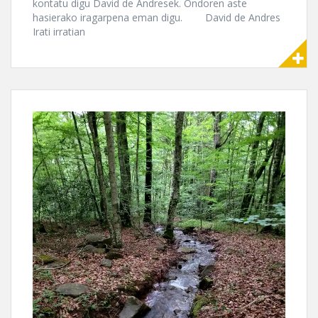
kontatu digu David de Andresek. Ondoren aste
hasierako iragarpena eman digu. David de Andres
Irati irratian