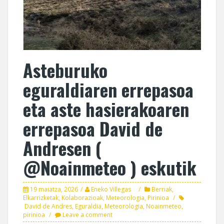
Asteburuko
eguraldiaren errepasoa
eta aste hasierakoaren
errepasoa David de
Andresen (
@Noainmeteo ) eskutik
19 maiatza, 2026
Eneko Villegas
Berriak
,
Elkarrizketak
,
Kolaborazioak
,
Meteorologia
,
Pirinioa
David de Andres
,
Eguraldia
,
Meteorologia
,
Noainmeteo
,
pirinioa
Leave a comment