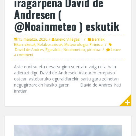
iragarpena David de
Andresen (
@Noainmeteo ) eskutik
15 maiatza, 2026
Eneko Villegas
Berriak
,
Elkarrizketak
,
Kolaborazioak
,
Meteorologia
,
Pirinioa
David de Andres
,
Eguraldia
,
Noainmeteo
,
pirinioa
Leave
a comment
Aste euritsu eta desatsegina suertatu zaigu eta hala
adierazi digu David de Andresek. Astearen errepaso
ostean asteburuko eguraldiarekin sartu gara zeinetan
negugiroarekin hasiko garen. David de Andres Irati
irratian