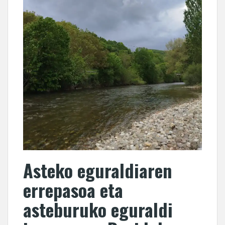
Asteko eguraldiaren
errepasoa eta
asteburuko eguraldi