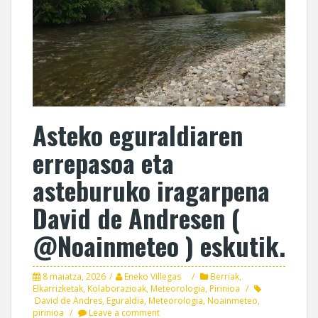
Asteko eguraldiaren
errepasoa eta
asteburuko iragarpena
David de Andresen (
@Noainmeteo ) eskutik.
8 maiatza, 2026
Eneko Villegas
Berriak
,
Elkarrizketak
,
Kolaborazioak
,
Meteorologia
,
Pirinioa
David de Andres
,
Eguraldia
,
Meteorologia
,
Noainmeteo
,
pirinioa
Leave a comment