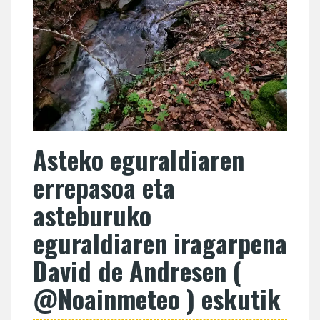
Asteko eguraldiaren
errepasoa eta
asteburuko
eguraldiaren iragarpena
David de Andresen (
@Noainmeteo ) eskutik