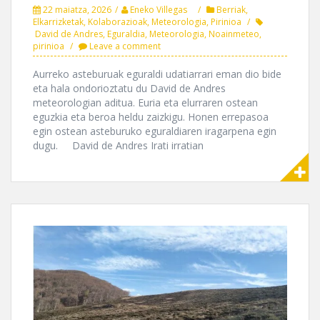
22 maiatza, 2026
Eneko Villegas
Berriak
,
Elkarrizketak
,
Kolaborazioak
,
Meteorologia
,
Pirinioa
David de Andres
,
Eguraldia
,
Meteorologia
,
Noainmeteo
,
pirinioa
Leave a comment
Aurreko asteburuak eguraldi udatiarrari eman dio bide
eta hala ondorioztatu du David de Andres
meteorologian aditua. Euria eta elurraren ostean
eguzkia eta beroa heldu zaizkigu. Honen errepasoa
egin ostean asteburuko eguraldiaren iragarpena egin
dugu. David de Andres Irati irratian