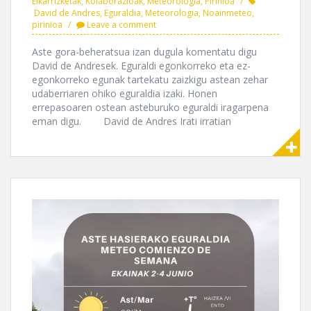
Elkarrizketak
,
Kolaborazioak
,
Meteorologia
,
Pirinioa
David de Andres
,
Eguraldia
,
Meteorologia
,
Noainmeteo
,
pirinioa
Leave a comment
Aste gora-beheratsua izan dugula komentatu digu
David de Andresek. Eguraldi egonkorreko eta ez-
egonkorreko egunak tartekatu zaizkigu astean zehar
udaberriaren ohiko eguraldia izaki. Honen
errepasoaren ostean asteburuko eguraldi iragarpena
eman digu. David de Andres Irati irratian