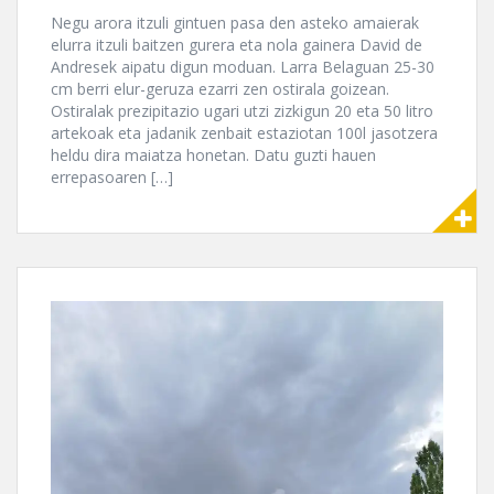
Negu arora itzuli gintuen pasa den asteko amaierak
elurra itzuli baitzen gurera eta nola gainera David de
Andresek aipatu digun moduan. Larra Belaguan 25-30
cm berri elur-geruza ezarri zen ostirala goizean.
Ostiralak prezipitazio ugari utzi zizkigun 20 eta 50 litro
artekoak eta jadanik zenbait estaziotan 100l jasotzera
heldu dira maiatza honetan. Datu guzti hauen
errepasoaren […]