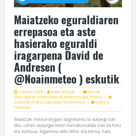
Maiatzeko eguraldiaren
errepasoa eta aste
hasierako eguraldi
iragarpena David de
Andresen (
@Noainmeteo ) eskutik
2 ekaina, 2026
Eneko Villegas
Berriak
,
Elkarrizketak
,
Kolaborazioak
,
Meteorologia
,
Pirinioa
David de Andres
,
Eguraldia
,
Noainmeteo
Leave a
comment
Maiatzak meteorologiari dagokionez bi aurpegi izan
ditu. Lehen aurpegia lehen hamabostaldia izan da hotz
eta euritsua, bigarrena aldiz lehor eta beroa, hala