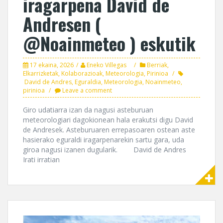
iragarpena David de
Andresen (
@Noainmeteo ) eskutik
17 ekaina, 2026
Eneko Villegas
Berriak
,
Elkarrizketak
,
Kolaborazioak
,
Meteorologia
,
Pirinioa
David de Andres
,
Eguraldia
,
Meteorologia
,
Noainmeteo
,
pirinioa
Leave a comment
Giro udatiarra izan da nagusi asteburuan
meteorologiari dagokionean hala erakutsi digu David
de Andresek. Asteburuaren errepasoaren ostean aste
hasierako eguraldi iragarpenarekin sartu gara, uda
giroa nagusi izanen dugularik. David de Andres
Irati irratian