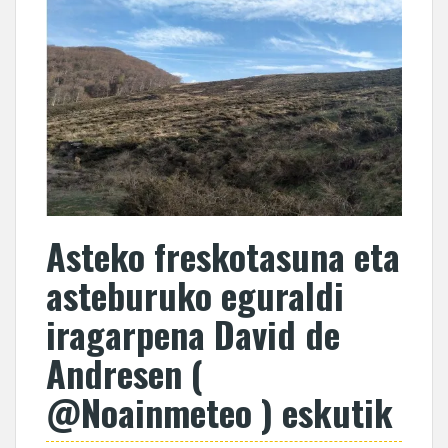
Asteko freskotasuna eta
asteburuko eguraldi
iragarpena David de
Andresen (
@Noainmeteo ) eskutik