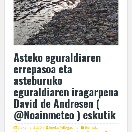
Asteko eguraldiaren
errepasoa eta
asteburuko
eguraldiaren iragarpena
David de Andresen (
@Noainmeteo ) eskutik
5 ekaina, 2026
Eneko Villegas
Berriak
,