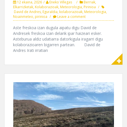
12 ekaina, 2026
Eneko Villegas
Berriak
,
Elkarrizketak
,
Kolaborazioak
,
Meteorologia
,
Pirinioa
David de Andres
,
Eguraldia
,
kolaborazioak
,
Meteorologia
,
Noainmeteo
,
pirinioa
Leave a comment
Aste freskoa izan dugula aipatu digu David de
Andresek freskoa izan delarik ipar haizeari esker.
Asteburua aldiz udatiarra datorkigula iragarri digu
kolaborazioaren bigarren partean. David de
Andres Irati irratian