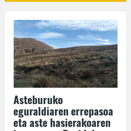
Asteburuko
eguraldiaren errepasoa
eta aste hasierakoaren