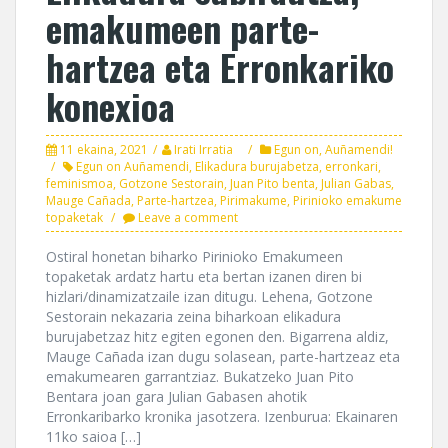
emakumeen parte-
hartzea eta Erronkariko
konexioa
11 ekaina, 2021
Irati Irratia
Egun on, Auñamendi!
Egun on Auñamendi
,
Elikadura burujabetza
,
erronkari
,
feminismoa
,
Gotzone Sestorain
,
Juan Pito benta
,
Julian Gabas
,
Mauge Cañada
,
Parte-hartzea
,
Pirimakume
,
Pirinioko emakume
topaketak
Leave a comment
Ostiral honetan biharko Pirinioko Emakumeen
topaketak ardatz hartu eta bertan izanen diren bi
hizlari/dinamizatzaile izan ditugu. Lehena, Gotzone
Sestorain nekazaria zeina biharkoan elikadura
burujabetzaz hitz egiten egonen den. Bigarrena aldiz,
Mauge Cañada izan dugu solasean, parte-hartzeaz eta
emakumearen garrantziaz. Bukatzeko Juan Pito
Bentara joan gara Julian Gabasen ahotik
Erronkaribarko kronika jasotzera. Izenburua: Ekainaren
11ko saioa […]