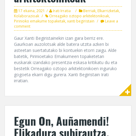
17 ekaina, 2021
Irati Irratia
Berriak
,
Elkarrizketak
,
Kolaborazioak
Orreagako oztopo arkitektonikoak
,
Pirinioko emakume topaketak
,
xanti begiristain
Leave a
comment
Gaur Xanti Begiristainekin izan gara berriz ere.
Gaurkoan auzolotsak alde batera utzita azken bi
asteetan suertatutako bi kontuekin etorri zaigu. Alde
batetik, Pirinioetako Emakumeen topaketetan
euskarak izandako presentzia eskasa kritikatu du eta
bestetik Orreagako oztopo arkitektonikoen inguruko
gogoeta ekarri digu gurera. Xanti Begiristain Irati
irratian.
Egun On, Auñamendi!
Elikadura subirautza,