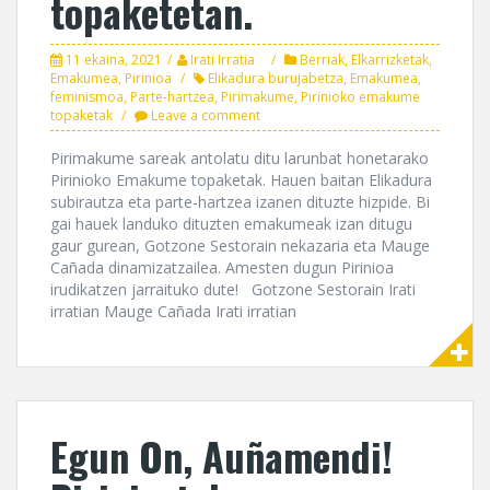
topaketetan.
11 ekaina, 2021
Irati Irratia
Berriak
,
Elkarrizketak
,
Emakumea
,
Pirinioa
Elikadura burujabetza
,
Emakumea
,
feminismoa
,
Parte-hartzea
,
Pirimakume
,
Pirinioko emakume
topaketak
Leave a comment
Pirimakume sareak antolatu ditu larunbat honetarako
Pirinioko Emakume topaketak. Hauen baitan Elikadura
subirautza eta parte-hartzea izanen dituzte hizpide. Bi
gai hauek landuko dituzten emakumeak izan ditugu
gaur gurean, Gotzone Sestorain nekazaria eta Mauge
Cañada dinamizatzailea. Amesten dugun Pirinioa
irudikatzen jarraituko dute! Gotzone Sestorain Irati
irratian Mauge Cañada Irati irratian
Egun On, Auñamendi!