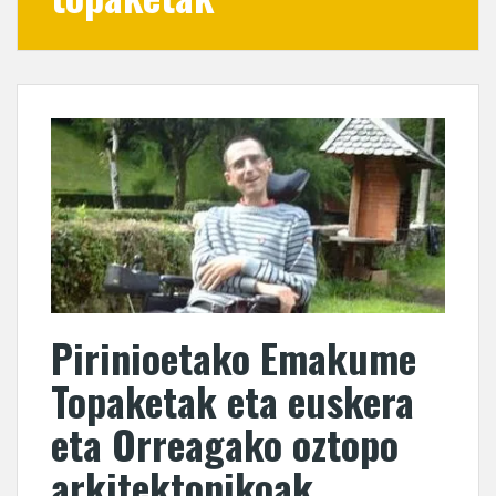
Pirinioetako Emakume
Topaketak eta euskera
eta Orreagako oztopo
arkitektonikoak