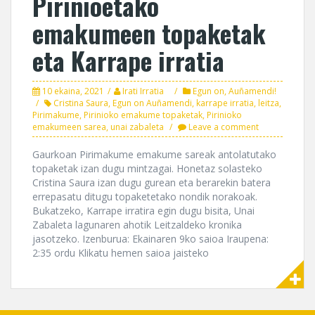
Pirinioetako
emakumeen topaketak
eta Karrape irratia
10 ekaina, 2021
Irati Irratia
Egun on, Auñamendi!
Cristina Saura
,
Egun on Auñamendi
,
karrape irratia
,
leitza
,
Pirimakume
,
Pirinioko emakume topaketak
,
Pirinioko
emakumeen sarea
,
unai zabaleta
Leave a comment
Gaurkoan Pirimakume emakume sareak antolatutako
topaketak izan dugu mintzagai. Honetaz solasteko
Cristina Saura izan dugu gurean eta berarekin batera
errepasatu ditugu topaketetako nondik norakoak.
Bukatzeko, Karrape irratira egin dugu bisita, Unai
Zabaleta lagunaren ahotik Leitzaldeko kronika
jasotzeko. Izenburua: Ekainaren 9ko saioa Iraupena:
2:35 ordu Klikatu hemen saioa jaisteko