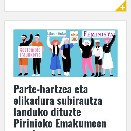
Parte-hartzea eta
elikadura subirautza
landuko dituzte
Pirinioko Emakumeen