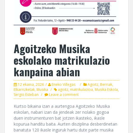
Agoitzeko Musika
eskolako matrikulazio
kanpaina abian
12 ekaina, 2026
Eneko Villegas
Agoitz
,
Berriak
,
Elkarrizketak
,
Musika
agoitz
,
matrikulazioa
,
Musika Eskola
,
Sergio Esteban
Leave a comment
Kurtso bikaina izan a aurtengoa Agoitzeko Musika
eskolan, nabari izan da jendeak zer nolako gogoa
duen instrumenturen bat jotzen ikasteko, ikasle
kopurua handitu baita. Aurten disziplina desberdinetan
banatuta 120 ikasle inguruk hartu dute parte musika