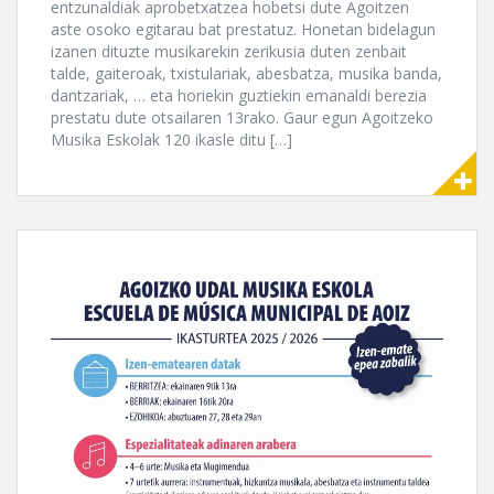
entzunaldiak aprobetxatzea hobetsi dute Agoitzen
aste osoko egitarau bat prestatuz. Honetan bidelagun
izanen dituzte musikarekin zerikusia duten zenbait
talde, gaiteroak, txistulariak, abesbatza, musika banda,
dantzariak, … eta horiekin guztiekin emanaldi berezia
prestatu dute otsailaren 13rako. Gaur egun Agoitzeko
Musika Eskolak 120 ikasle ditu […]