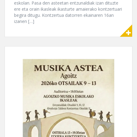
eskolan. Pasa den asteetan entzunaldiak izan dituzte
ere eta orain ikasleak ikasturte amaierako kontzertuari
begira ditugu. Kontzertua datorren ekainaren 16an
izanen […]