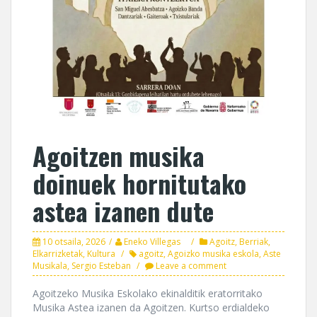
Agoitzen musika
doinuek hornitutako
astea izanen dute
10 otsaila, 2026
Eneko Villegas
Agoitz
,
Berriak
,
Elkarrizketak
,
Kultura
agoitz
,
Agoizko musika eskola
,
Aste
Musikala
,
Sergio Esteban
Leave a comment
Agoitzeko Musika Eskolako ekinalditik eratorritako
Musika Astea izanen da Agoitzen. Kurtso erdialdeko