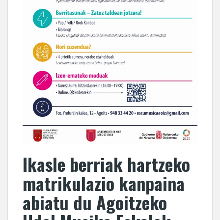
Ikasle berriak hartzeko
matrikulazio kanpaina
abiatu du Agoitzeko