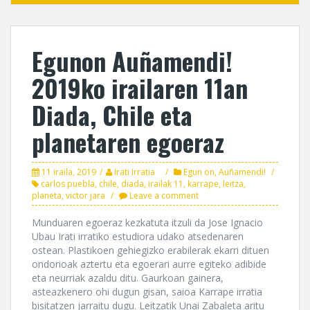
Egunon Auñamendi!
2019ko irailaren 11an
Diada, Chile eta
planetaren egoeraz
11 iraila, 2019
Irati Irratia
Egun on, Auñamendi!
carlos puebla
,
chile
,
diada
,
irailak 11
,
karrape
,
leitza
,
planeta
,
victor jara
Leave a comment
Munduaren egoeraz kezkatuta itzuli da Jose Ignacio
Ubau Irati irratiko estudiora udako atsedenaren
ostean. Plastikoen gehiegizko erabilerak ekarri dituen
ondorioak aztertu eta egoerari aurre egiteko adibide
eta neurriak azaldu ditu. Gaurkoan gainera,
asteazkenero ohi dugun gisan, saioa Karrape irratia
bisitatzen jarraitu dugu. Leitzatik Unai Zabaleta aritu