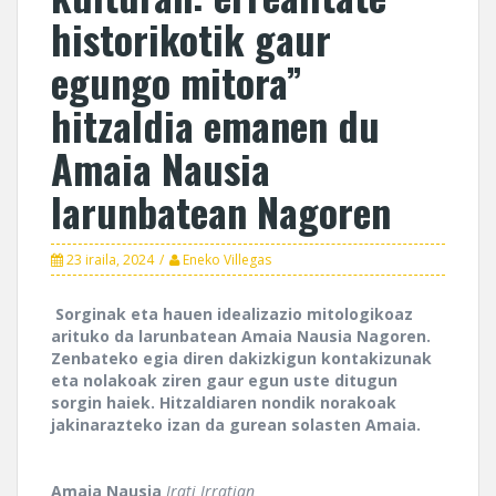
historikotik gaur
egungo mitora”
hitzaldia emanen du
Amaia Nausia
larunbatean Nagoren
23 iraila, 2024
Eneko Villegas
Sorginak eta hauen idealizazio mitologikoaz
arituko da larunbatean Amaia Nausia Nagoren.
Zenbateko egia diren dakizkigun kontakizunak
eta nolakoak ziren gaur egun uste ditugun
sorgin haiek. Hitzaldiaren nondik norakoak
jakinarazteko izan da gurean solasten Amaia.
Amaia Nausia
Irati Irratian