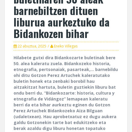
barnebiltzen dituen
liburua aurkeztuko da
Bidankozen bihar
22 abuztua, 2025
Eneko Villegas
Hilabete gutxi dira Bidankozarte buletinak bere
50. alea kaleratu zuela. Bidankozeko historia,
etnografia, pertsonaiak, pasarteak,… barnebildu
ohi ditu Gotzon Perez Artuchek kaleratutako
buletin honek eta zenbaki borobil hau
aitzakitzat hartuta, buletin guztiekin liburu bat
ondu berri du. “Bidankozarte: historia, cultura y
etnografia de Vidángoz” lemapean kaleratu
berri da eta bihar aurkeztu eginen du Gotzon
Perez Artuchek Bidankozeko Aiza Bilguan
(udaletxean). Hau aprobetxatuz ez dugu aukera
galdu Gotzonekin tarte bat edukitzeko eta
berak azaldu digu liburu honetan topatuko