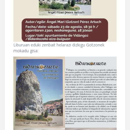
Liburuan eduki zenbait helarazi dizkigu Gotzonek
mokadu gisa: