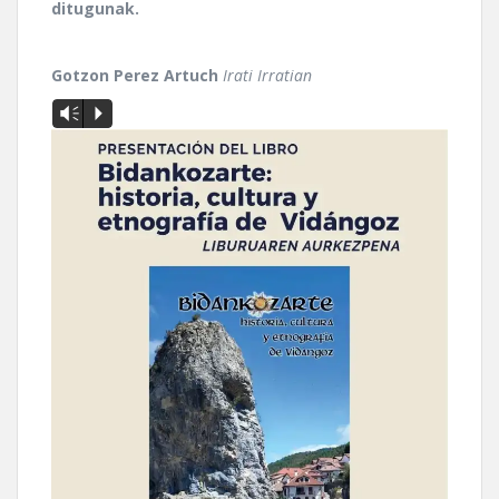
ditugunak.
Gotzon Perez Artuch
Irati Irratian
Vm
P