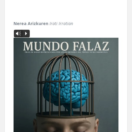
Nerea Arizkuren
Irati Irratian
Vm
P