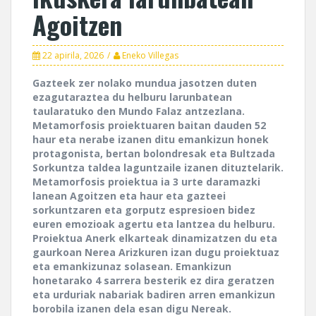
Agoitzen
22 apirila, 2026
Eneko Villegas
Gazteek zer nolako mundua jasotzen duten
ezagutaraztea du helburu larunbatean
taularatuko den Mundo Falaz antzezlana.
Metamorfosis proiektuaren baitan dauden 52
haur eta nerabe izanen ditu emankizun honek
protagonista, bertan bolondresak eta Bultzada
Sorkuntza taldea laguntzaile izanen dituztelarik.
Metamorfosis proiektua ia 3 urte daramazki
lanean Agoitzen eta haur eta gazteei
sorkuntzaren eta gorputz espresioen bidez
euren emozioak agertu eta lantzea du helburu.
Proiektua Anerk elkarteak dinamizatzen du eta
gaurkoan Nerea Arizkuren izan dugu proiektuaz
eta emankizunaz solasean. Emankizun
honetarako 4 sarrera besterik ez dira geratzen
eta urduriak nabariak badiren arren emankizun
borobila izanen dela esan digu Nereak.