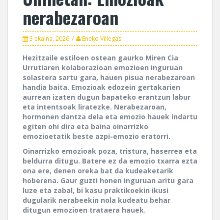
nerabezaroan
3 ekaina, 2026
Eneko Villegas
Hezitzaile estiloen ostean gaurko Miren Cia
Urrutiaren kolaborazioan emozioen inguruan
solastera sartu gara, hauen pisua nerabezaroan
handia baita. Emozioak edozein gertakarien
aurrean izaten dugun bapateko erantzun labur
eta intentsoak liratezke. Nerabezaroan,
hormonen dantza dela eta emozio hauek indartu
egiten ohi dira eta baina oinarrizko
emozioetatik beste azpi-emozio eratorri.
Oinarrizko emozioak poza, tristura, haserrea eta
beldurra ditugu. Batere ez da emozio txarra ezta
ona ere, denen oreka bat da kudeaketarik
hoberena. Gaur guzti honen inguruan aritu gara
luze eta zabal, bi kasu praktikoekin ikusi
dugularik nerabeekin nola kudeatu behar
ditugun emozioen trataera hauek.