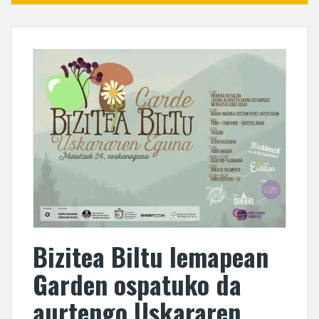
Bizitea Biltu lemapean
Garden ospatuko da
aurtengo Uskararen