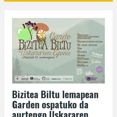
Bizitea Biltu lemapean
Garden ospatuko da
aurtengo Uskararen