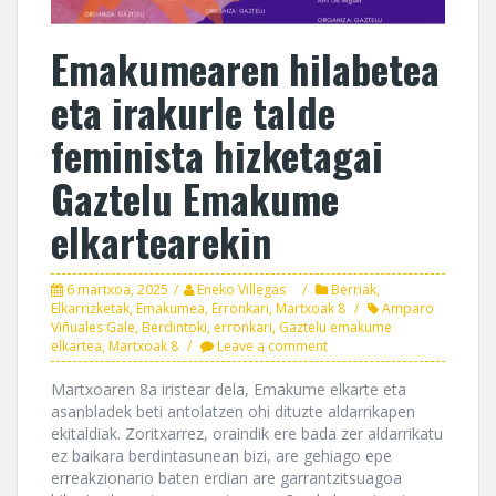
Emakumearen hilabetea
eta irakurle talde
feminista hizketagai
Gaztelu Emakume
elkartearekin
6 martxoa, 2025
Eneko Villegas
Berriak
,
Elkarrizketak
,
Emakumea
,
Erronkari
,
Martxoak 8
Amparo
Viñuales Gale
,
Berdintoki
,
erronkari
,
Gaztelu emakume
elkartea
,
Martxoak 8
Leave a comment
Martxoaren 8a iristear dela, Emakume elkarte eta
asanbladek beti antolatzen ohi dituzte aldarrikapen
ekitaldiak. Zoritxarrez, oraindik ere bada zer aldarrikatu
ez baikara berdintasunean bizi, are gehiago epe
erreakzionario baten erdian are garrantzitsuagoa