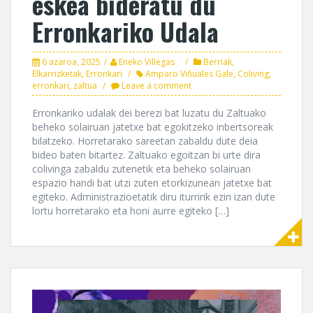
eskea bideratu du
Erronkariko Udala
6 azaroa, 2025
Eneko Villegas
Berriak
,
Elkarrizketak
,
Erronkari
Amparo Viñuales Gale
,
Coliving
,
erronkari
,
zaltua
Leave a comment
Erronkariko udalak dei berezi bat luzatu du Zaltuako
beheko solairuan jatetxe bat egokitzeko inbertsoreak
bilatzeko. Horretarako sareetan zabaldu dute deia
bideo baten bitartez. Zaltuako egoitzan bi urte dira
colivinga zabaldu zutenetik eta beheko solairuan
espazio handi bat utzi zuten etorkizunean jatetxe bat
egiteko. Administrazioetatik diru iturririk ezin izan dute
lortu horretarako eta honi aurre egiteko […]