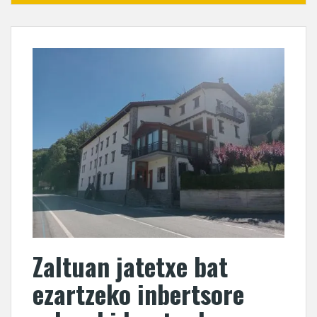
Zaltuan jatetxe bat
ezartzeko inbertsore