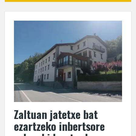
Zaltuan jatetxe bat
ezartzeko inbertsore