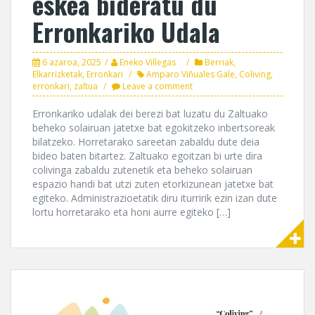
eskea bideratu du
Erronkariko Udala
6 azaroa, 2025
Eneko Villegas
Berriak
,
Elkarrizketak
,
Erronkari
Amparo Viñuales Gale
,
Coliving
,
erronkari
,
zaltua
Leave a comment
Erronkariko udalak dei berezi bat luzatu du Zaltuako
beheko solairuan jatetxe bat egokitzeko inbertsoreak
bilatzeko. Horretarako sareetan zabaldu dute deia
bideo baten bitartez. Zaltuako egoitzan bi urte dira
colivinga zabaldu zutenetik eta beheko solairuan
espazio handi bat utzi zuten etorkizunean jatetxe bat
egiteko. Administrazioetatik diru iturririk ezin izan dute
lortu horretarako eta honi aurre egiteko […]