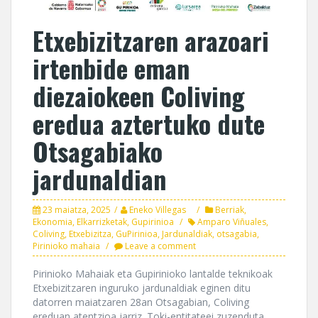
Etxebizitzaren arazoari
irtenbide eman
diezaiokeen Coliving
eredua aztertuko dute
Otsagabiako
jardunaldian
23 maiatza, 2025
Eneko Villegas
Berriak
,
Ekonomia
,
Elkarrizketak
,
Gupirinioa
Amparo Viñuales
,
Coliving
,
Etxebizitza
,
GuPirinioa
,
Jardunaldiak
,
otsagabia
,
Pirinioko mahaia
Leave a comment
Pirinioko Mahaiak eta Gupirinioko lantalde teknikoak
Etxebizitzaren inguruko jardunaldiak eginen ditu
datorren maiatzaren 28an Otsagabian, Coliving
ereduan atentzioa jarriz. Toki-entitateei zuzenduta