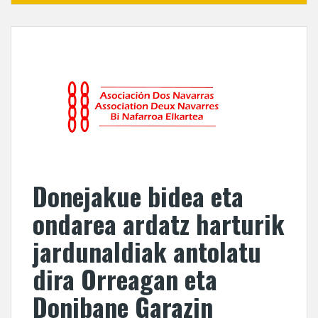
Donejakue bidea eta
ondarea ardatz harturik
jardunaldiak antolatu
dira Orreagan eta
Donibane Garazin