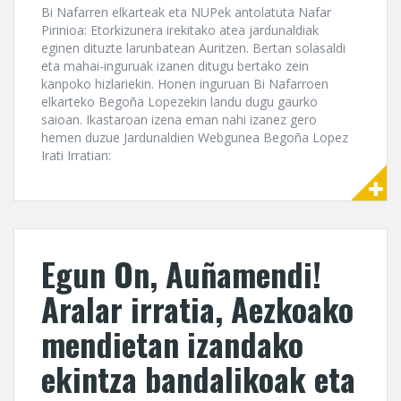
Bi Nafarren elkarteak eta NUPek antolatuta Nafar
Pirinioa: Etorkizunera irekitako atea jardunaldiak
eginen dituzte larunbatean Auritzen. Bertan solasaldi
eta mahai-inguruak izanen ditugu bertako zein
kanpoko hizlariekin. Honen inguruan Bi Nafarroen
elkarteko Begoña Lopezekin landu dugu gaurko
saioan. Ikastaroan izena eman nahi izanez gero
hemen duzue Jardunaldien Webgunea Begoña Lopez
Irati Irratian:
Egun On, Auñamendi!
Aralar irratia, Aezkoako
mendietan izandako
ekintza bandalikoak eta