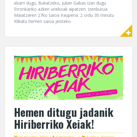
ekarri dugu. Bukatzeko, Julian Gabas izan dugu
Erronkariko azken unekoak aipatzen. Izenburua:
Maiatzaren 27ko saioa Iraupena: 2 ordu 30 minutu
Klikatu hemen saioa jeisteko
Hemen ditugu jadanik
Hiriberriko Xeiak!