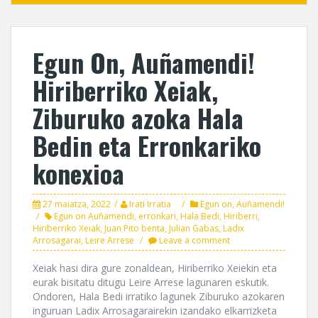
Egun On, Auñamendi!
Hiriberriko Xeiak,
Ziburuko azoka Hala
Bedin eta Erronkariko
konexioa
27 maiatza, 2022
Irati Irratia
Egun on, Auñamendi!
Egun on Auñamendi
,
erronkari
,
Hala Bedi
,
Hiriberri
,
Hiriberriko Xeiak
,
Juan Pito benta
,
Julian Gabas
,
Ladix
Arrosagarai
,
Leire Arrese
Leave a comment
Xeiak hasi dira gure zonaldean, Hiriberriko Xeiekin eta
eurak bisitatu ditugu Leire Arrese lagunaren eskutik.
Ondoren, Hala Bedi irratiko lagunek Ziburuko azokaren
inguruan Ladix Arrosagarairekin izandako elkarrizketa