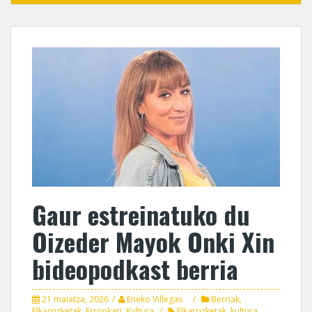
Gaur estreinatuko du
Oizeder Mayok Onki Xin
bideopodkast berria
21 maiatza, 2026
Eneko Villegas
Berriak
,
Elkarrizketak
,
Erronkari
,
Kultura
Elkarrizketak
,
kultura
,