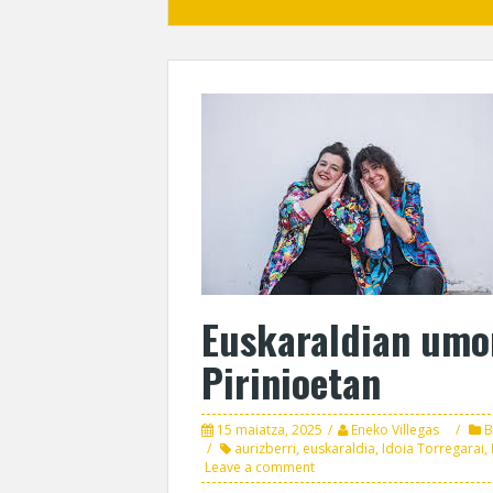
Euskaraldian umo
Pirinioetan
15 maiatza, 2025
Eneko Villegas
B
aurizberri
,
euskaraldia
,
Idoia Torregarai
,
Leave a comment