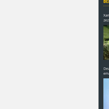
BE
Xan
zez
Dea
ema