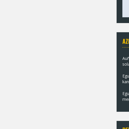
AZ
Auñ
sol
Egu
kan
Nai
Egu
men
Aur