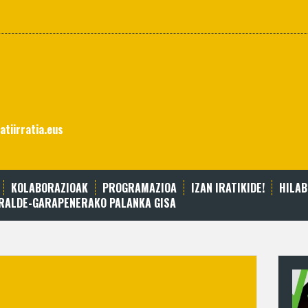
atiirratia.eus
KOLABORAZIOAK
PROGRAMAZIOA
IZAN IRATIKIDE!
HILA
RRALDE-GARAPENERAKO PALANKA GISA