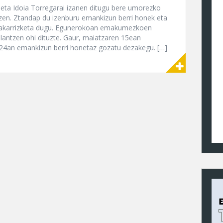
 eta Idoia Torregarai izanen ditugu bere umorezko
tzen. Ztandap du izenburu emankizun berri honek eta
bakarrizketa dugu. Egunerokoan emakumezkoen
lantzen ohi dituzte. Gaur, maiatzaren 15ean
n 24an emankizun berri honetaz gozatu dezakegu. […]