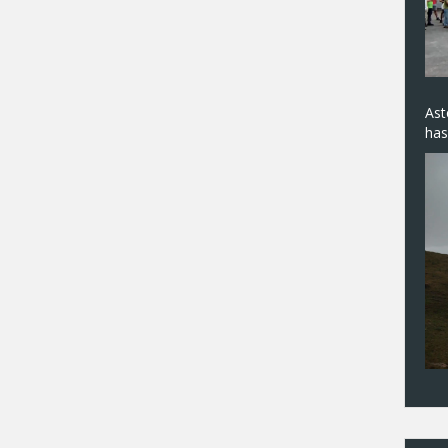
Ast
has
( @