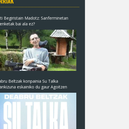
RRIAK
ti Begiristain Madotz: Sanferminetan
enketak bai ala ez?
bru Beltzak konpainia Su Talka
nkizuna eskainiko du gaur Agoitzen