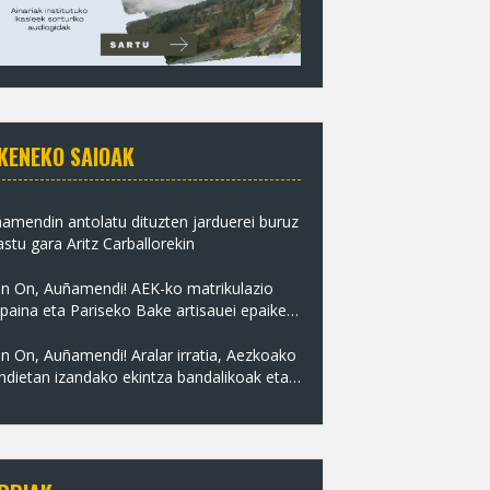
KENEKO SAIOAK
amendin antolatu dituzten jarduerei buruz
astu gara Aritz Carballorekin
n On, Auñamendi! AEK-ko matrikulazio
paina eta Pariseko Bake artisauei epaiketa
z irratian
n On, Auñamendi! Aralar irratia, Aezkoako
dietan izandako ekintza bandalikoak eta
itzeko jardunaldiak