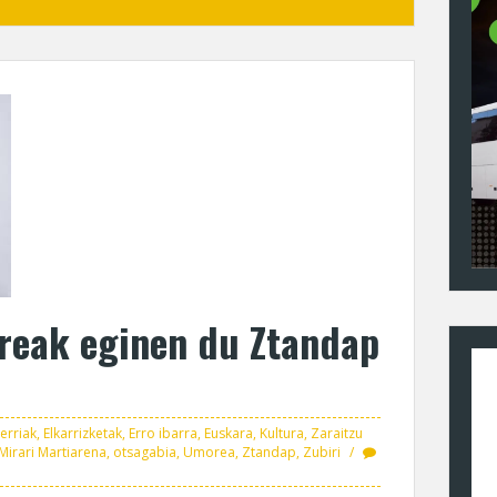
reak eginen du Ztandap
erriak
,
Elkarrizketak
,
Erro ibarra
,
Euskara
,
Kultura
,
Zaraitzu
Mirari Martiarena
,
otsagabia
,
Umorea
,
Ztandap
,
Zubiri