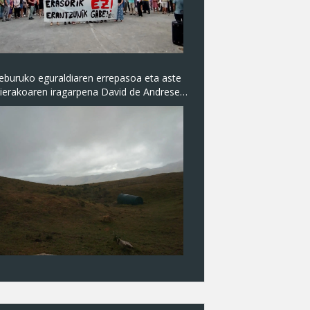
eburuko eguraldiaren errepasoa eta aste
ierakoaren iragarpena David de Andresen
Noainmeteo ) eskutik