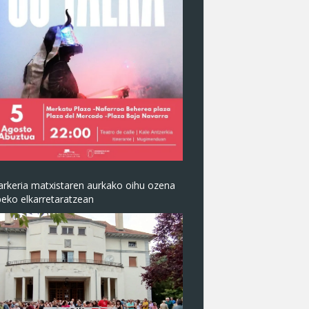
arkeria matxistaren aurkako oihu ozena
beko elkarretaratzean