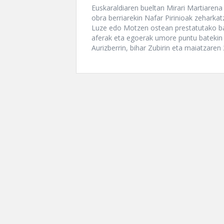
Euskaraldiaren bueltan Mirari Martiarena
obra berriarekin Nafar Pirinioak zeharka
Luze edo Motzen ostean prestatutako 
aferak eta egoerak umore puntu batekin 
Aurizberrin, bihar Zubirin eta maiatzare