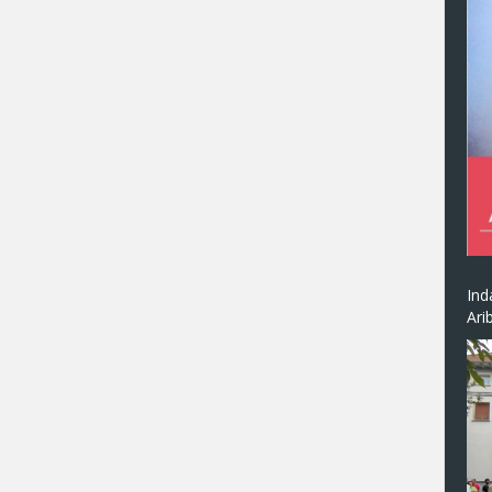
Ind
Ari