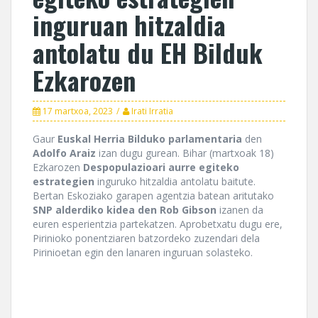
inguruan hitzaldia
antolatu du EH Bilduk
Ezkarozen
17 martxoa, 2023
Irati Irratia
Gaur
Euskal Herria Bilduko parlamentaria
den
Adolfo
Araiz
izan dugu gurean. Bihar (martxoak 18)
Ezkarozen
Despopulazioari aurre egiteko
estrategien
inguruko hitzaldia antolatu baitute.
Bertan Eskoziako garapen agentzia batean aritutako
SNP alderdiko kidea den Rob Gibson
izanen da
euren esperientzia partekatzen. Aprobetxatu dugu ere,
Pirinioko ponentziaren batzordeko zuzendari dela
Pirinioetan egin den lanaren inguruan solasteko.