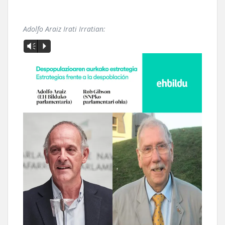
Adolfo Araiz Irati Irratian:
Vm
P