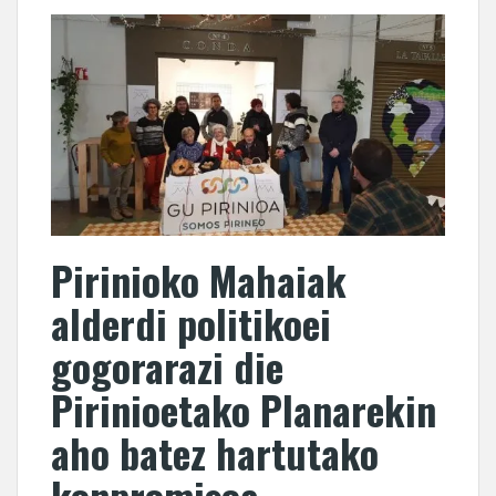
Pirinioko Mahaiak
alderdi politikoei
gogorarazi die
Pirinioetako Planarekin
aho batez hartutako
konpromisoa