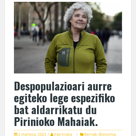
Despopulazioari aurre
egiteko lege espezifiko
bat aldarrikatu du
Pirinioko Mahaiak.
2 martxoa, 2023
Irati Irratia
Berriak
,
Ekonomia
,