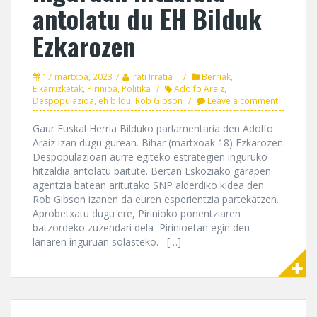
antolatu du EH Bilduk
Ezkarozen
17 martxoa, 2023
Irati Irratia
Berriak
,
Elkarrizketak
,
Pirinioa
,
Politika
Adolfo Araiz
,
Despopulazioa
,
eh bildu
,
Rob Gibson
Leave a comment
Gaur Euskal Herria Bilduko parlamentaria den Adolfo
Araiz izan dugu gurean. Bihar (martxoak 18) Ezkarozen
Despopulazioari aurre egiteko estrategien inguruko
hitzaldia antolatu baitute. Bertan Eskoziako garapen
agentzia batean aritutako SNP alderdiko kidea den
Rob Gibson izanen da euren esperientzia partekatzen.
Aprobetxatu dugu ere, Pirinioko ponentziaren
batzordeko zuzendari dela Pirinioetan egin den
lanaren inguruan solasteko. […]