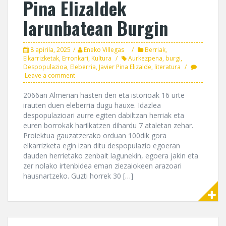
Pina Elizaldek
larunbatean Burgin
8 apirila, 2025
Eneko Villegas
Berriak
,
Elkarrizketak
,
Erronkari
,
Kultura
Aurkezpena
,
burgi
,
Despopulazioa
,
Eleberria
,
Javier Pina Elizalde
,
literatura
Leave a comment
2066an Almerian hasten den eta istorioak 16 urte
irauten duen eleberria dugu hauxe. Idazlea
despopulazioari aurre egiten dabiltzan herriak eta
euren borrokak harilkatzen dihardu 7 ataletan zehar.
Proiektua gauzatzerako orduan 100dik gora
elkarrizketa egin izan ditu despopulazio egoeran
dauden herrietako zenbait lagunekin, egoera jakin eta
zer nolako irtenbidea eman ziezaiokeen arazoari
hausnartzeko. Guzti horrek 30 […]