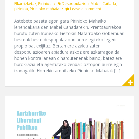
Elkarrizketak
,
Pirinioa
Despopulazioa
,
Mabel Cañada
,
pirinioa
,
Pirinioko mahaia
Leave a comment
Astebete pasata egon gara Pirinioko Mahaiko
lehendakaria den Mabel Cañadarekin. Prentsaurrekoa
burutu zuten Iruñeako Geltokin Nafarroako Gobernuari
besteak beste despopulazioari aurre egiteko legedi
propio bat exijituz. Bertan ere azaldu zuten
despopulazioaren abiadura askoz ere azkarragoa da
honen kontra lanean dihardutenenak baino, batez ere
burokrazia eta agertutako zenbait oztopori aurre egin
izanagatik. Horrekin amaitzeko Pirinioko Mahaiak […]