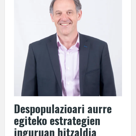
Despopulazioari aurre
egiteko estrategien
inguruan hitzaldia