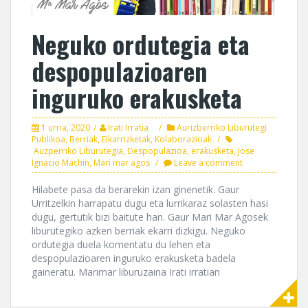
Neguko ordutegia eta
despopulazioaren
inguruko erakusketa
1 urria, 2020
Irati Irratia
Aurizberriko Liburutegi
Publikoa
,
Berriak
,
Elkarrizketak
,
Kolaborazioak
Auzperriko Liburutegia
,
Despopulazioa
,
erakusketa
,
Jose
Ignacio Machin
,
Mari mar agos
Leave a comment
Hilabete pasa da berarekin izan ginenetik. Gaur
Urritzelkin harrapatu dugu eta lurrikaraz solasten hasi
dugu, gertutik bizi baitute han. Gaur Mari Mar Agosek
liburutegiko azken berriak ekarri dizkigu. Neguko
ordutegia duela komentatu du lehen eta
despopulazioaren inguruko erakusketa badela
gaineratu. Marimar liburuzaina Irati irratian