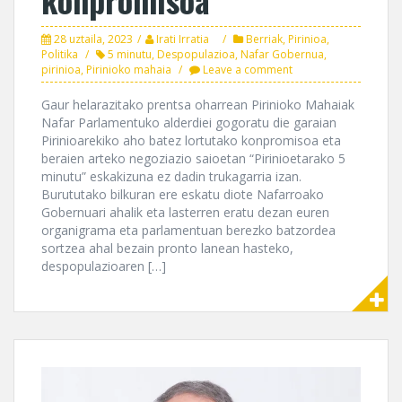
28 uztaila, 2023
Irati Irratia
Berriak
,
Pirinioa
,
Politika
5 minutu
,
Despopulazioa
,
Nafar Gobernua
,
pirinioa
,
Pirinioko mahaia
Leave a comment
Gaur helarazitako prentsa oharrean Pirinioko Mahaiak
Nafar Parlamentuko alderdiei gogoratu die garaian
Pirinioarekiko aho batez lortutako konpromisoa eta
beraien arteko negoziazio saioetan “Pirinioetarako 5
minutu” eskakizuna ez dadin trukagarria izan.
Burututako bilkuran ere eskatu diote Nafarroako
Gobernuari ahalik eta lasterren eratu dezan euren
organigrama eta parlamentuan berezko batzordea
sortzea ahal bezain pronto lanean hasteko,
despopulazioaren […]