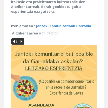
irakasle eta proiektuaren bultzatzaile den
Aitziber Larreak. Berak gonbidatu gaitu
esperientzia ezagutzera.
Izen ematea :
Jantoki Komunitarioak Garralda
Aitziber Larrea
Irati Irratian
Vm
P