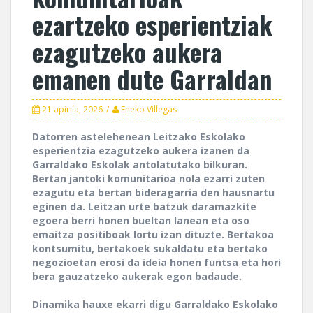
ezartzeko esperientziak
ezagutzeko aukera
emanen dute Garraldan
21 apirila, 2026
Eneko Villegas
Datorren astelehenean Leitzako Eskolako
esperientzia ezagutzeko aukera izanen da
Garraldako Eskolak antolatutako bilkuran.
Bertan jantoki komunitarioa nola ezarri zuten
ezagutu eta bertan bideragarria den hausnartu
eginen da. Leitzan urte batzuk daramazkite
egoera berri honen bueltan lanean eta oso
emaitza positiboak lortu izan dituzte. Bertakoa
kontsumitu, bertakoek sukaldatu eta bertako
negozioetan erosi da ideia honen funtsa eta hori
bera gauzatzeko aukerak egon badaude.
Dinamika hauxe ekarri digu Garraldako Eskolako