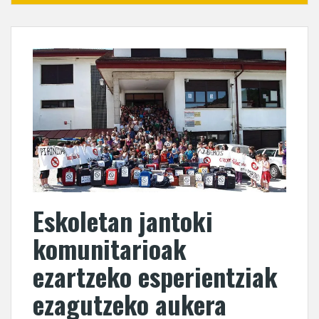
Eskoletan jantoki
komunitarioak
ezartzeko esperientziak
ezagutzeko aukera