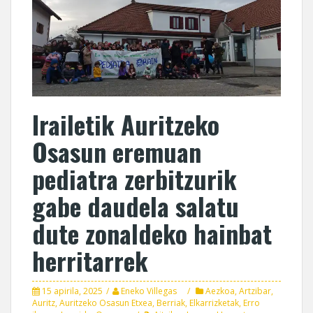
Irailetik Auritzeko
Osasun eremuan
pediatra zerbitzurik
gabe daudela salatu
dute zonaldeko hainbat
herritarrek
15 apirila, 2025
Eneko Villegas
Aezkoa
,
Artzibar
,
Auritz
,
Auritzeko Osasun Etxea
,
Berriak
,
Elkarrizketak
,
Erro