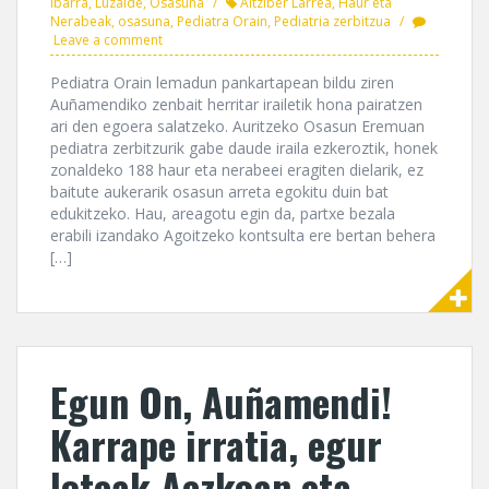
ibarra
,
Luzaide
,
Osasuna
Aitziber Larrea
,
Haur eta
Nerabeak
,
osasuna
,
Pediatra Orain
,
Pediatria zerbitzua
Leave a comment
Pediatra Orain lemadun pankartapean bildu ziren
Auñamendiko zenbait herritar irailetik hona pairatzen
ari den egoera salatzeko. Auritzeko Osasun Eremuan
pediatra zerbitzurik gabe daude iraila ezkeroztik, honek
zonaldeko 188 haur eta nerabeei eragiten dielarik, ez
baitute aukerarik osasun arreta egokitu duin bat
edukitzeko. Hau, areagotu egin da, partxe bezala
erabili izandako Agoitzeko kontsulta ere bertan behera
[…]
Egun On, Auñamendi!
Karrape irratia, egur
loteak Aezkoan eta