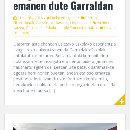
emanen dute Garraldan
21 apirila, 2026
Eneko Villegas
Berriak
,
Elkarrizketak
,
Garraldako ikasleak
,
Hezkuntza
Aitziber
Larrea
,
Garraldako Eskola
,
Jantoki Komunitarioak
Leave a
comment
Datorren astelehenean Leitzako Eskolako esperientzia
ezagutzeko aukera izanen da Garraldako Eskolak
antolatutako bilkuran. Bertan jantoki komunitarioa
nola ezarri zuten ezagutu eta bertan bideragarria den
hausnartu eginen da. Leitzan urte batzuk daramazkite
egoera berri honen bueltan lanean eta oso emaitza
positiboak lortu izan dituzte. Bertakoa kontsumitu,
bertakoek sukaldatu eta bertako negozioetan erosi da
ideia honen funtsa […]