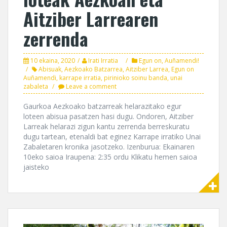
Aitziber Larrearen
zerrenda
10 ekaina, 2020
Irati Irratia
Egun on, Auñamendi!
Abisuak
,
Aezkoako Batzarrea
,
Aitziber Larrea
,
Egun on
Auñamendi
,
karrape irratia
,
pirinioko soinu banda
,
unai
zabaleta
Leave a comment
Gaurkoa Aezkoako batzarreak helarazitako egur
loteen abisua pasatzen hasi dugu. Ondoren, Aitziber
Larreak helarazi zigun kantu zerrenda berreskuratu
dugu tartean, etenaldi bat eginez Karrape irratiko Unai
Zabaletaren kronika jasotzeko. Izenburua: Ekainaren
10eko saioa Iraupena: 2:35 ordu Klikatu hemen saioa
jaisteko