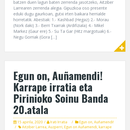
batzen duen lagun baten zerrenda jasotzeko, Aitziber
Larrearen zerrenda alegia. Gipuzkoa oso presente
eduki dugu gaurkoan, gutxi irten baikara herrialde
horretatik. Abestiak: 1.- Kashbad (Hegaz) 2.- Morau
(Nork daki) 3.- Berri Txarrak (Ardifiziala) 4.- Mikel
Markez (Gaur ere) 5.- Su Ta Gar (Hitz margotuak) 6.-
Negu Gorriak (Gora […]
Egun on, Auñamendi!
Karrape irratia eta
Pirinioko Soinu Banda
20.atala
15 apirila, 2020
Irati Irratia
Egun on, Auñamendi!
Aitziber Larrea
,
Auzperri
,
Egun on Auñamendi
,
karrape