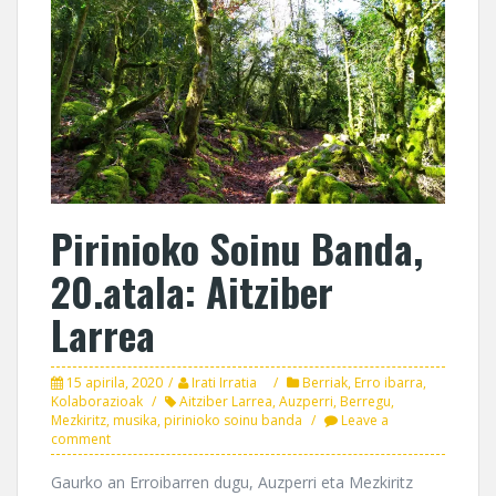
Pirinioko Soinu Banda,
20.atala: Aitziber
Larrea
15 apirila, 2020
Irati Irratia
Berriak
,
Erro ibarra
,
Kolaborazioak
Aitziber Larrea
,
Auzperri
,
Berregu
,
Mezkiritz
,
musika
,
pirinioko soinu banda
Leave a
comment
Gaurko an Erroibarren dugu, Auzperri eta Mezkiritz