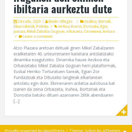
ibiltaria aurkeztu dute
24 iraila, 2025
Eneko Villegas
Aezkoa
,
Berriak
,
Elkarrizketak
,
Politika
Ainhoa Bueno
,
Donostia
,
Egia
,
Justizia
,
Mikel Zabalza Gogoan
,
orbaizeta
,
Oroimena
,
tortura
Leave a comment
Atzo Plazara aretoan deituak ginen Mikel Zabalzaren
erailketaren 40. urteurrenaren karietara antolatutako
dinamika ezagutzeko. Dinamika hauxe Aezkoa eta
Orbaizetako Mikel Zabalza Gogoan herri plataformak,
Euskal Herriko Torturatuen Sareak, Egiari Zor
Fundazioak eta DBuseko langileak elkarlanean
antolatu egin dute. Ekimenaren ardatza autobusa bat
izanen da zeina Orbaizeta, Iruñea, Bortziriak eta
Donostia batuko dituen azaroaren 26tik abenduaren
[…]
Proudly powered by WordPress
|
Theme:
Solon
by aThemes