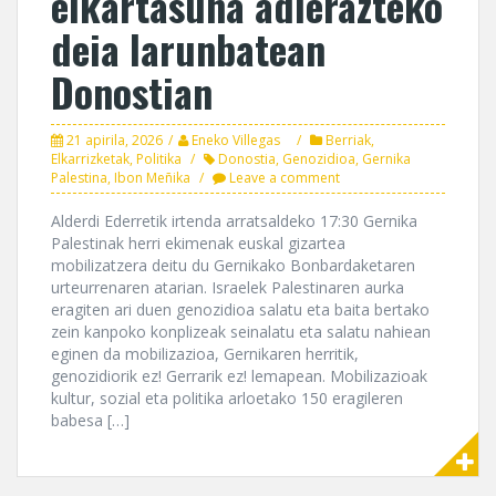
elkartasuna adierazteko
deia larunbatean
Donostian
21 apirila, 2026
Eneko Villegas
Berriak
,
Elkarrizketak
,
Politika
Donostia
,
Genozidioa
,
Gernika
Palestina
,
Ibon Meñika
Leave a comment
Alderdi Ederretik irtenda arratsaldeko 17:30 Gernika
Palestinak herri ekimenak euskal gizartea
mobilizatzera deitu du Gernikako Bonbardaketaren
urteurrenaren atarian. Israelek Palestinaren aurka
eragiten ari duen genozidioa salatu eta baita bertako
zein kanpoko konplizeak seinalatu eta salatu nahiean
eginen da mobilizazioa, Gernikaren herritik,
genozidiorik ez! Gerrarik ez! lemapean. Mobilizazioak
kultur, sozial eta politika arloetako 150 eragileren
babesa […]