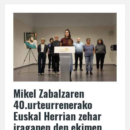
Mikel Zabalzaren
40.urteurrenerako
Euskal Herrian zehar
iraganen den ekimen