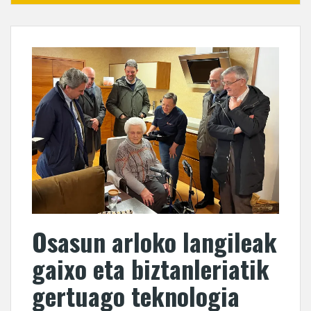
Osasun arloko langileak
gaixo eta biztanleriatik
gertuago teknologia