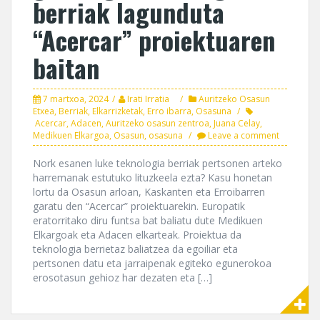
berriak lagunduta
“Acercar” proiektuaren
baitan
7 martxoa, 2024
Irati Irratia
Auritzeko Osasun
Etxea
,
Berriak
,
Elkarrizketak
,
Erro ibarra
,
Osasuna
Acercar
,
Adacen
,
Auritzeko osasun zentroa
,
Juana Celay
,
Medikuen Elkargoa
,
Osasun
,
osasuna
Leave a comment
Nork esanen luke teknologia berriak pertsonen arteko
harremanak estutuko lituzkeela ezta? Kasu honetan
lortu da Osasun arloan, Kaskanten eta Erroibarren
garatu den “Acercar” proiektuarekin. Europatik
eratorritako diru funtsa bat baliatu dute Medikuen
Elkargoak eta Adacen elkarteak. Proiektua da
teknologia berrietaz baliatzea da egoiliar eta
pertsonen datu eta jarraipenak egiteko egunerokoa
erosotasun gehioz har dezaten eta […]