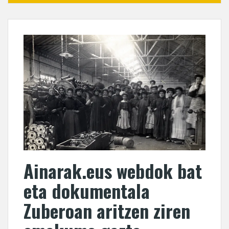
Ainarak.eus webdok bat
eta dokumentala
Zuberoan aritzen ziren