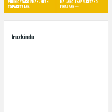
PIRINIOETAKO EMAKUMEEN
MAILAKO TXAPELKETAKO
TOPAKETETAN.
FINALEAN
Iruzkindu