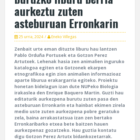
aurkeztu zuten
asteburuan Erronkarin
25 urria, 2024
Eneko Villegas
Zenbait urte eman dituzte liburu hau lantzen
Pablo Orduña Portusek eta Gotzon Perez
Artutxek. Lehenak hasia zen animalien inguruko
katalogoa egiten eta Gotzonek ekarpen
etnografikoa egin zion animalien informazioaz
aparte liburua erakargarria egiteko. Proiektu
honetan bidelagun izan dute NUPeko Biologia
irakaslea den Enrique Baquero Martin. Guzti hau
editaturik aurkezpena burutu zuten pasa den
asteburuan Erronkarin eta hainbat ekimen zirela
medio uste zuten aurkezpena pobre geratuko
zela, baina arrakastatsua izan zen bertako
Erronkaribarko etxea bete baitzen hauen
aurkezpenaz gozatzeko. Hau guztia kontatu
digu Gotzon Perez Artutx bidankozetarrak.