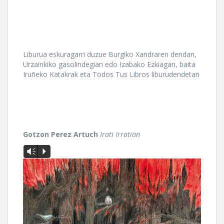
Liburua eskuragarri duzue Burgiko Xandraren dendan,
Urzainkiko gasolindegian edo Izabako Ezkiagan, baita
Iruñeko Katakrak eta Todos Tus Libros liburudendetan
Gotzon Perez Artuch
Irati Irratian
Vm
P