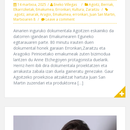
14 martxoa, 2025
Eneko Villegas
Agoitz
,
Berriak
,
Elkarrizketak
,
Emakumea
,
Erronkari
,
Kultura
,
Zaraitzu
agoitz
,
ainarak
,
Aragoi
,
Emakumea
,
erronkari
,
Juan San Martin
,
Martxoaren 8
Leave a comment
Ainarien inguruko dokumentala Agoitzen eskainiko da
datorren igandean Emakumearen Eguneko
egitarauaren parte. 80 minutu irauten duen
dokumental honek garaian Erronkari,Zaraitzu eta
Aragoiko Pirinioetako emakumeak zuten bizimodua
lantzen du Anne Etchegoyen protagonista duelarik.
Herriz-herri ibili dira dokumentala proiektatzen eta
arrakasta zabala izan duela gaineratu genezake. Gaur
Agoitzeko proiekzioa aitzakitzat hartuta Juan San
Martin zuzendari eta produktorea […]