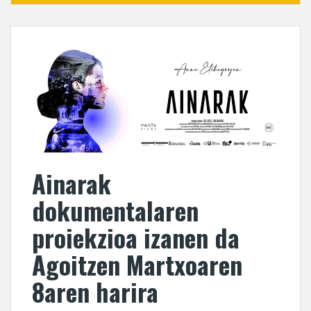
Ainarak
dokumentalaren
proiekzioa izanen da
Agoitzen Martxoaren
8aren harira