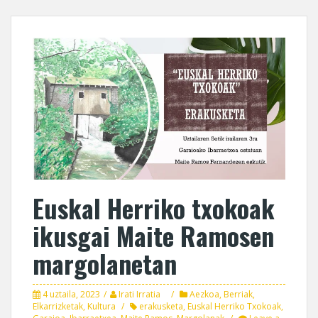
Euskal Herriko txokoak
ikusgai Maite Ramosen
margolanetan
4 uztaila, 2023
Irati Irratia
Aezkoa
,
Berriak
,
Elkarrizketak
,
Kultura
erakusketa
,
Euskal Herriko Txokoak
,