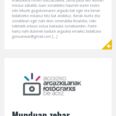
erakusketa honen bultzatzailea, zeina pasa den astean
mezua zabaldu zuen zonaldeko haurrek euren txoko
edo lekurik gogokoenaren argazki bat egin eta berari
bidaltzeko eskatuz hitz bat atxikituz. Berak Auritz eta
zonaldeari egin nahi dion omenaldia litzateke, txiki-
txikitatik erlazio estua baitauka zonalearekin. Parte-
hartu nahi dutenek badute argazkia emailez bidaltzea
gonsanwar@gmail.com […]
Munduan zehar