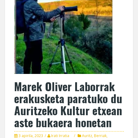
Marek Oliver Laborrak
erakusketa paratuko du
Auritzeko Kultur etxean
aste bukaera honetan
3 apirila, 2023
Irati Irratia
Auritz
,
Berriak
,