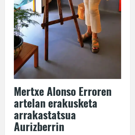
Mertxe Alonso Erroren
artelan erakusketa
arrakastatsua
Aurizberrin