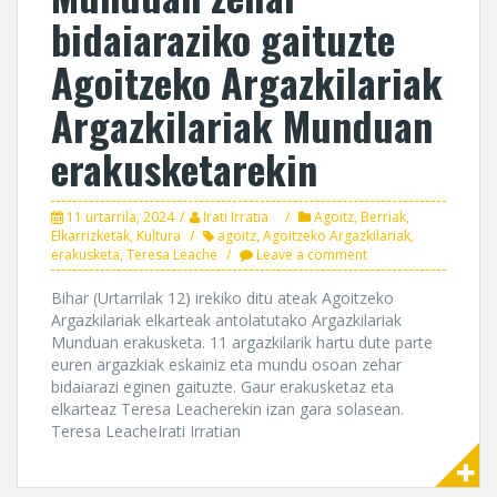
bidaiaraziko gaituzte
Agoitzeko Argazkilariak
Argazkilariak Munduan
erakusketarekin
11 urtarrila, 2024
Irati Irratia
Agoitz
,
Berriak
,
Elkarrizketak
,
Kultura
agoitz
,
Agoitzeko Argazkilariak
,
erakusketa
,
Teresa Leache
Leave a comment
Bihar (Urtarrilak 12) irekiko ditu ateak Agoitzeko
Argazkilariak elkarteak antolatutako Argazkilariak
Munduan erakusketa. 11 argazkilarik hartu dute parte
euren argazkiak eskainiz eta mundu osoan zehar
bidaiarazi eginen gaituzte. Gaur erakusketaz eta
elkarteaz Teresa Leacherekin izan gara solasean.
Teresa LeacheIrati Irratian