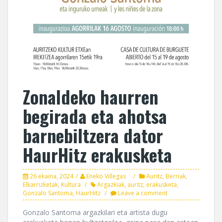
Zonaldeko haurren
begirada eta ahotsa
barnebiltzera dator
HaurHitz erakusketa
26 ekaina, 2024
Eneko Villegas
Auritz
,
Berriak
,
Elkarrizketak
,
Kultura
Argazkiak
,
auritz
,
erakusketa
,
Gonzalo Santoma
,
HaurHitz
Leave a comment
Gonzalo Santoma argazkilari eta artista dugu