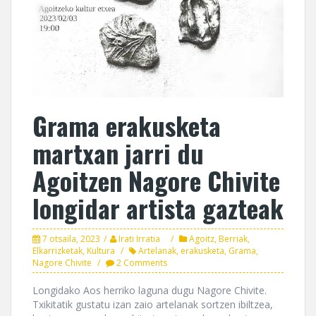
Grama erakusketa
martxan jarri du
Agoitzen Nagore Chivite
longidar artista gazteak
7 otsaila, 2023
Irati Irratia
Agoitz
,
Berriak
,
Elkarrizketak
,
Kultura
Artelanak
,
erakusketa
,
Grama
,
Nagore Chivite
2 Comments
Longidako Aos herriko laguna dugu Nagore Chivite.
Txikitatik gustatu izan zaio artelanak sortzen ibiltzea,