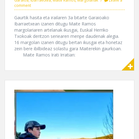
Garaioa
,
Ibarraetxea
,
Maite Ramos
,
Margolanak
Leave a
comment
Gaurtik hasita eta irailaren 3a bitarte Garaioako
Ibarraetxean izanen ditugu Maite Ramos
margolariaren artelanak ikusgai, Euskal Herriko
Txokoak deritzon seriearen menpe daudenak alegia.
16 margolan izanen ditugu bertan ikusgai eta honetaz
zein bere ibilbideaz solastu gara Maiterekin gaurkoan.
Maite Ramos Irati Irratian: