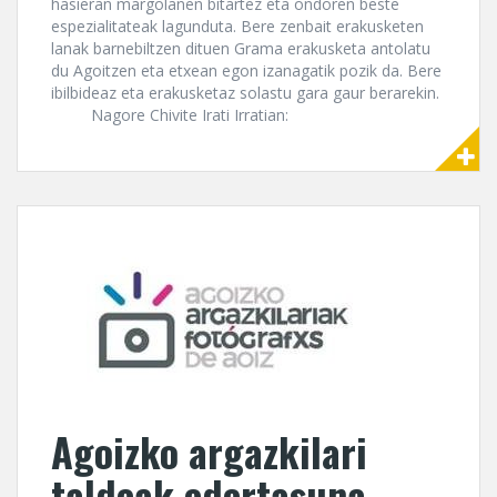
hasieran margolanen bitartez eta ondoren beste
espezialitateak lagunduta. Bere zenbait erakusketen
lanak barnebiltzen dituen Grama erakusketa antolatu
du Agoitzen eta etxean egon izanagatik pozik da. Bere
ibilbideaz eta erakusketaz solastu gara gaur berarekin.
Nagore Chivite Irati Irratian:
Agoizko argazkilari
taldeak edertasuna