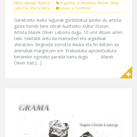
Elkarrizketak
,
Kultura
Argazkia
,
erakusketa
,
Marek Oliver
Laborra
,
Marrazketa
Leave a comment
Garaitzeko Asiko lagunak gonbidatua ipiniko du artista
gazte honek bere obrak Auritzeko Kultur Etxean.
Artista Marek Oliver Laborra dugu, 10 urte dituen arren
txiki- txikitatik aritu da marrazten eta argazkiak
ateratzen. Begirada zorrotza dauka eta fin ibiltzen da
animaliak margotzen ere. Erakusketa aprobetxatuta
berarekin egoteko parada hartu dugu. Marek
Oliver Irati […]