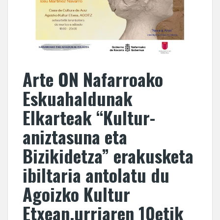
Arte ON Nafarroako
Eskuahaldunak
Elkarteak “Kultur-
aniztasuna eta
Bizikidetza” erakusketa
ibiltaria antolatu du
Agoizko Kultur
Etxean,urriaren 10etik