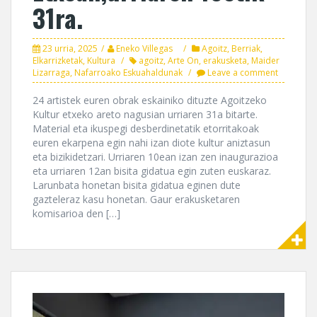
31ra.
23 urria, 2025
Eneko Villegas
Agoitz
,
Berriak
,
Elkarrizketak
,
Kultura
agoitz
,
Arte On
,
erakusketa
,
Maider
Lizarraga
,
Nafarroako Eskuahaldunak
Leave a comment
24 artistek euren obrak eskainiko dituzte Agoitzeko
Kultur etxeko areto nagusian urriaren 31a bitarte.
Material eta ikuspegi desberdinetatik etorritakoak
euren ekarpena egin nahi izan diote kultur aniztasun
eta bizikidetzari. Urriaren 10ean izan zen inaugurazioa
eta urriaren 12an bisita gidatua egin zuten euskaraz.
Larunbata honetan bisita gidatua eginen dute
gazteleraz kasu honetan. Gaur erakusketaren
komisarioa den […]