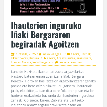
Ihauterien inguruko
Iñaki Bergararen
begiradak Agoitzen
11 otsaila, 2026
Eneko Villegas
Agoitz
,
Berriak
,
Elkarrizketak
,
Kultura
agoitz
,
Argazkilaritza
,
erakusketa
,
Ihauteri Garaia
,
Iñaki Bergara
Leave a comment
Lanbide Heziketa ikasten ari zuela argazkilaritza
ikastaro batean eman zuen izena Iñaki Bergara
Perezek. Hortikan hasi zitzaion argazkilaritzarenganako
pasioa eta bere ofizio bilakatu du gainera. Ihauteriak,
jaiak, ekitaldiak,… izan ditu bere fokuaren pean eta lan
horiekin erakusketa bat ondu du, ihauterien ingurukoa
zehazki. Goizueta, Ituren, Zubieta eta Lantzeko
ihauteriak ardatz argazki erakusketa ezarri du