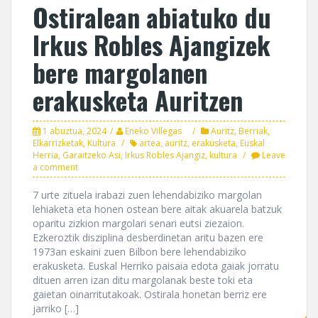
Ostiralean abiatuko du
Irkus Robles Ajangizek
bere margolanen
erakusketa Auritzen
1 abuztua, 2024
Eneko Villegas
Auritz
,
Berriak
,
Elkarrizketak
,
Kultura
artea
,
auritz
,
erakusketa
,
Euskal
Herria
,
Garaitzeko Asi
,
Irkus Robles Ajangiz
,
kultura
Leave
a comment
7 urte zituela irabazi zuen lehendabiziko margolan
lehiaketa eta honen ostean bere aitak akuarela batzuk
oparitu zizkion margolari senari eutsi ziezaion.
Ezkeroztik disziplina desberdinetan aritu bazen ere
1973an eskaini zuen Bilbon bere lehendabiziko
erakusketa. Euskal Herriko paisaia edota gaiak jorratu
dituen arren izan ditu margolanak beste toki eta
gaietan oinarritutakoak. Ostirala honetan berriz ere
jarriko […]