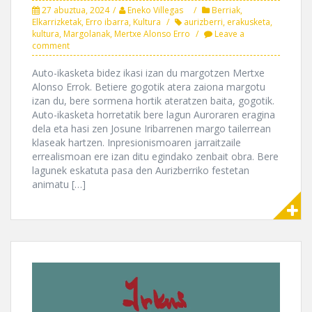
27 abuztua, 2024
Eneko Villegas
Berriak
,
Elkarrizketak
,
Erro ibarra
,
Kultura
aurizberri
,
erakusketa
,
kultura
,
Margolanak
,
Mertxe Alonso Erro
Leave a
comment
Auto-ikasketa bidez ikasi izan du margotzen Mertxe
Alonso Errok. Betiere gogotik atera zaiona margotu
izan du, bere sormena hortik ateratzen baita, gogotik.
Auto-ikasketa horretatik bere lagun Auroraren eragina
dela eta hasi zen Josune Iribarrenen margo tailerrean
klaseak hartzen. Inpresionismoaren jarraitzaile
errealismoan ere izan ditu egindako zenbait obra. Bere
lagunek eskatuta pasa den Aurizberriko festetan
animatu […]