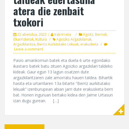
atera die zenbait
txokori
22 abendua, 2022
Irati Irratia
Agoitz
,
Berriak
,
Elkarrizketak
,
Kultura
Agoizko Argazkilariak
,
Argazkilaritza
,
Berriz Aurkitutako Lekuak
,
erakusketa
Leave a comment
Pasio amankomun batek eta duela 6 urte egondako
ikastaro batek batu zituen Agoizko argazkilari taldeko
kideak. Gaur egun 13 lagun osatzen dute
argazkilaritzaren zale amorratu hauen taldea. Bihartik
hasita eta urtarrilaren 13a bitarte “Berriz aurkitutako
lekuak” izenburupean abian jarri dute erakusketa berri
bat. Honen inguruan bertako kidea den Jaime Urtasun
izan dugu gurean. […]