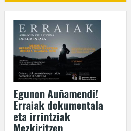
Egunon Auñamendi!
Erraiak dokumentala
eta irrintziak
Mezkiritzen