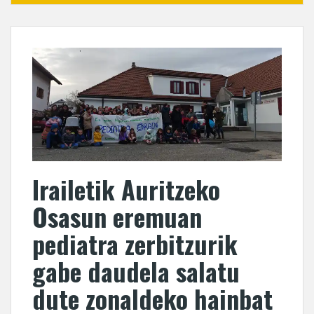
Irailetik Auritzeko
Osasun eremuan
pediatra zerbitzurik
gabe daudela salatu
dute zonaldeko hainbat