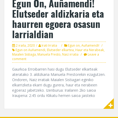
Egun On, Auñamendi!
Elutseder aldizkaria eta
haurren egoera osasun
larrialdian
2 iraila, 2020
Irati Irratia
Egun on, Auñamendi!
Egun on Auñamendi
,
Elutseder elkartea
,
Haur eta Nerabeak
,
Maialen Sistiaga
,
Manuela Presto
,
Naiz irratia
Leave a
comment
Gaurkoa Erroibarren hasi dugu Elutseder elkarteak
ateratako 3. aldizkaria Manuela Prestorekin ezagutzen.
Ondoren, Naiz irratiak Maialen Sistiagari eginiko
elkarrizketa ekarri dugu gurera, haur eta nerabeen
egoeraz jabetzeko. Izenburua: Irailaren 2ko saioa
Iraupena: 2:45 ordu Klikatu hemen saioa jaisteko