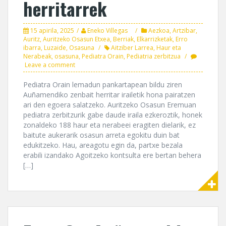
herritarrek
15 apirila, 2025
Eneko Villegas
Aezkoa
,
Artzibar
,
Auritz
,
Auritzeko Osasun Etxea
,
Berriak
,
Elkarrizketak
,
Erro
ibarra
,
Luzaide
,
Osasuna
Aitziber Larrea
,
Haur eta
Nerabeak
,
osasuna
,
Pediatra Orain
,
Pediatria zerbitzua
Leave a comment
Pediatra Orain lemadun pankartapean bildu ziren
Auñamendiko zenbait herritar irailetik hona pairatzen
ari den egoera salatzeko. Auritzeko Osasun Eremuan
pediatra zerbitzurik gabe daude iraila ezkeroztik, honek
zonaldeko 188 haur eta nerabeei eragiten dielarik, ez
baitute aukerarik osasun arreta egokitu duin bat
edukitzeko. Hau, areagotu egin da, partxe bezala
erabili izandako Agoitzeko kontsulta ere bertan behera
[…]