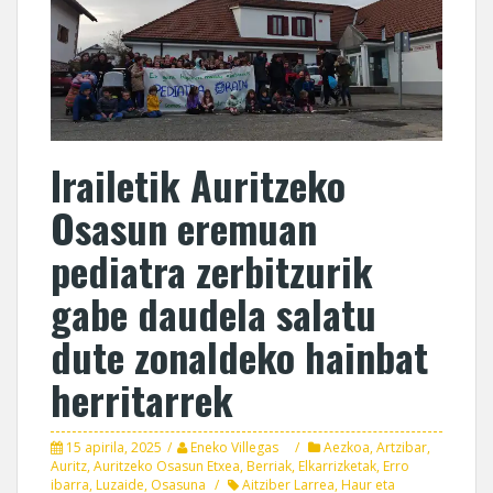
Irailetik Auritzeko
Osasun eremuan
pediatra zerbitzurik
gabe daudela salatu
dute zonaldeko hainbat
herritarrek
15 apirila, 2025
Eneko Villegas
Aezkoa
,
Artzibar
,
Auritz
,
Auritzeko Osasun Etxea
,
Berriak
,
Elkarrizketak
,
Erro
ibarra
,
Luzaide
,
Osasuna
Aitziber Larrea
,
Haur eta