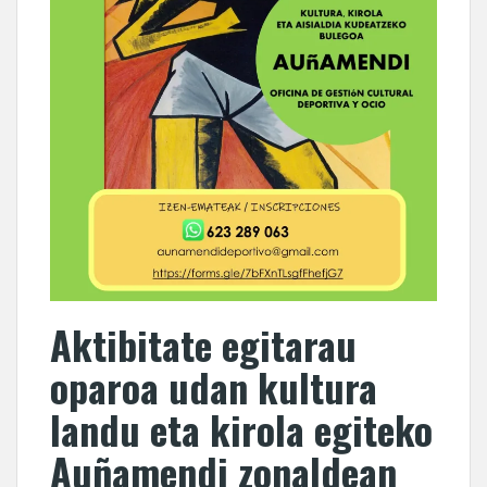
Aktibitate egitarau
oparoa udan kultura
landu eta kirola egiteko
Auñamendi zonaldean