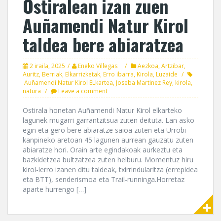
Ostiralean izan zuen
Auñamendi Natur Kirol
taldea bere abiaratzea
2 iraila, 2025
Eneko Villegas
Aezkoa
,
Artzibar
,
Auritz
,
Berriak
,
Elkarrizketak
,
Erro ibarra
,
Kirola
,
Luzaide
Auñamendi Natur Kirol ELkartea
,
Joseba Martinez Rey
,
kirola
,
natura
Leave a comment
Ostirala honetan Auñamendi Natur Kirol elkarteko
lagunek mugarri garrantzitsua zuten deituta. Lan asko
egin eta gero bere abiaratze saioa zuten eta Urrobi
kanpineko aretoan 45 lagunen aurrean gauzatu zuten
abiaratze hori. Orain arte egindakoak aurkeztu eta
bazkidetzea bultzatzea zuten helburu. Momentuz hiru
kirol-lerro izanen ditu taldeak, txirrindularitza (errepidea
eta BTT), senderismoa eta Trail-runninga.Horretaz
aparte hurrengo […]