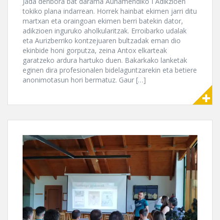
Jada denbora bat darama Auñamendiko I Adikzioen
tokiko plana indarrean. Horrek hainbat ekimen jarri ditu
martxan eta oraingoan ekimen berri batekin dator,
adikzioen inguruko aholkularitzak. Erroibarko udalak
eta Aurizberriko kontzejuaren bultzadak eman dio
ekinbide honi gorputza, zeina Antox elkarteak
garatzeko ardura hartuko duen. Bakarkako lanketak
eginen dira profesionalen bidelaguntzarekin eta betiere
anonimotasun hori bermatuz. Gaur […]