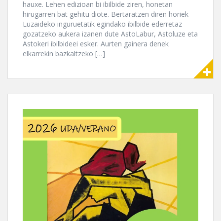
hauxe. Lehen edizioan bi ibilbide ziren, honetan
hirugarren bat gehitu diote. Bertaratzen diren horiek
Luzaideko inguruetatik egindako ibilbide ederretaz
gozatzeko aukera izanen dute AstoLabur, Astoluze eta
Astokeri ibilbideei esker. Aurten gainera denek
elkarrekin bazkaltzeko […]