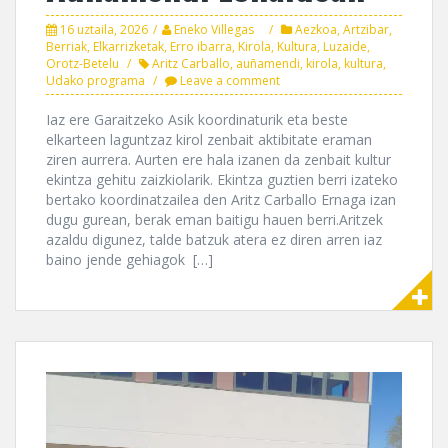
16 uztaila, 2026
Eneko Villegas
Aezkoa
,
Artzibar
,
Berriak
,
Elkarrizketak
,
Erro ibarra
,
Kirola
,
Kultura
,
Luzaide
,
Orotz-Betelu
Aritz Carballo
,
auñamendi
,
kirola
,
kultura
,
Udako programa
Leave a comment
Iaz ere Garaitzeko Asik koordinaturik eta beste
elkarteen laguntzaz kirol zenbait aktibitate eraman
ziren aurrera. Aurten ere hala izanen da zenbait kultur
ekintza gehitu zaizkiolarik. Ekintza guztien berri izateko
bertako koordinatzailea den Aritz Carballo Ernaga izan
dugu gurean, berak eman baitigu hauen berri.Aritzek
azaldu digunez, talde batzuk atera ez diren arren iaz
baino jende gehiagok […]