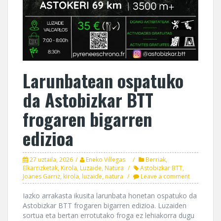
Larunbatean ospatuko
da Astobizkar BTT
frogaren bigarren
edizioa
27 uztaila, 2026
Eneko Villegas
Berriak
,
Elkarrizketak
,
Kirola
,
Luzaide
,
Natura
Astobizkar BTT
,
Joanes Garriz
,
kirola
,
luzaide
,
natura
Leave a comment
Iazko arrakasta ikusita larunbata honetan ospatuko da
Astobizkar BTT frogaren bigarren edizioa. Luzaiden
sortua eta bertan errotutako froga ez lehiakorra dugu