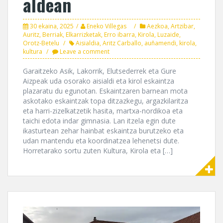
aldean
30 ekaina, 2025
Eneko Villegas
Aezkoa
,
Artzibar
,
Auritz
,
Berriak
,
Elkarrizketak
,
Erro ibarra
,
Kirola
,
Luzaide
,
Orotz-Betelu
Aisialdia
,
Aritz Carballo
,
auñamendi
,
kirola
,
kultura
Leave a comment
Garaitzeko Asik, Lakorrik, Elutsederrek eta Gure
Aizpeak uda osorako aisialdi eta kirol eskaintza
plazaratu du egunotan. Eskaintzaren barnean mota
askotako eskaintzak topa ditzazkegu, argazkilaritza
eta harri-zizelkatzetik hasita, martxa-nordikoa eta
taichi edota indar gimnasia. Lan itzela egin dute
ikasturtean zehar hainbat eskaintza burutzeko eta
udan mantendu eta koordinatzea lehenetsi dute.
Horretarako sortu zuten Kultura, Kirola eta […]