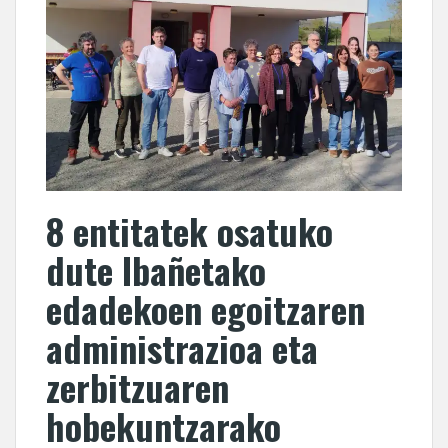
8 entitatek osatuko
dute Ibañetako
edadekoen egoitzaren
administrazioa eta
zerbitzuaren
hobekuntzarako