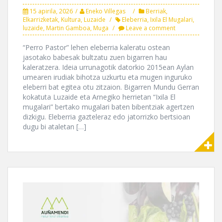
15 apirila, 2026
Eneko Villegas
Berriak
,
Elkarrizketak
,
Kultura
,
Luzaide
Eleberria
,
Ixila El Mugalari
,
luzaide
,
Martin Gamboa
,
Muga
Leave a comment
“Perro Pastor” lehen eleberria kaleratu ostean
jasotako babesak bultzatu zuen bigarren hau
kaleratzera. Ideia urrunagotik datorkio 2015ean Aylan
umearen irudiak bihotza uzkurtu eta mugen inguruko
eleberri bat egitea otu zitzaion. Bigarren Mundu Gerran
kokatuta Luzaide eta Arnegiko herrietan “Ixila El
mugalari” bertako mugalari baten bibentziak agertzen
dizkigu. Eleberria gazteleraz edo jatorrizko bertsioan
dugu bi ataletan […]