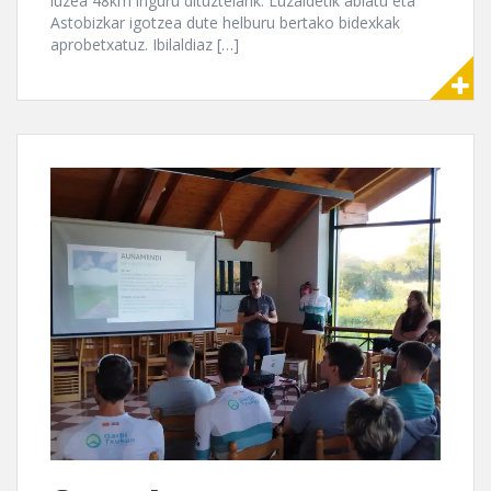
luzea 48km inguru dituztelarik. Luzaidetik abiatu eta
Astobizkar igotzea dute helburu bertako bidexkak
aprobetxatuz. Ibilaldiaz […]