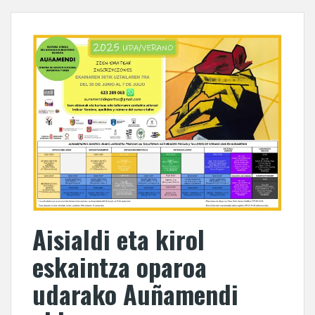
Aisialdi eta kirol
eskaintza oparoa
udarako Auñamendi