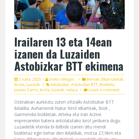
Irailaren 13 eta 14ean
izanen da Luzaiden
Astobizkar BTT ekimena
2 iraila, 2025
Eneko Villegas
Berriak
,
Elkarrizketak
,
Kirola
,
Luzaide
Astobizkar
,
Astobizkar BTT
,
BIzikleta
,
Joanes Garriz
,
kirola
,
luzaide
,
natura
Leave a comment
Ostiralean aurkeztu zuten ofizialki Astobizkar BTT
ibilaldia. Auñamendi Natur Kirol elkarteak, Biok ,
Garmendia bizikletak, Arteka eta Irati Active
enpresarekin batera antolatutako kirol jarduera dugu.
Luzaidetik irtenda bi ibilbide izanen ditu mendi
bizikletaz egin behar den ibilaldiak, motza 27,9km eta