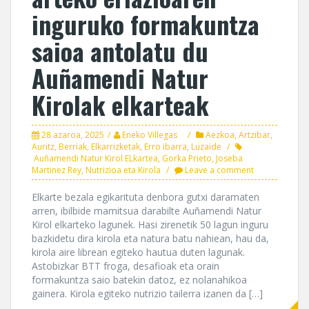
inguruko formakuntza
saioa antolatu du
Auñamendi Natur
Kirolak elkarteak
28 azaroa, 2025
Eneko Villegas
Aezkoa
,
Artzibar
,
Auritz
,
Berriak
,
Elkarrizketak
,
Erro ibarra
,
Luzaide
Auñamendi Natur Kirol ELkartea
,
Gorka Prieto
,
Joseba
Martinez Rey
,
Nutrizioa eta Kirola
Leave a comment
Elkarte bezala egikarituta denbora gutxi daramaten
arren, ibilbide mamitsua darabilte Auñamendi Natur
Kirol elkarteko lagunek. Hasi zirenetik 50 lagun inguru
bazkidetu dira kirola eta natura batu nahiean, hau da,
kirola aire librean egiteko hautua duten lagunak.
Astobizkar BTT froga, desafioak eta orain
formakuntza saio batekin datoz, ez nolanahikoa
gainera. Kirola egiteko nutrizio tailerra izanen da […]