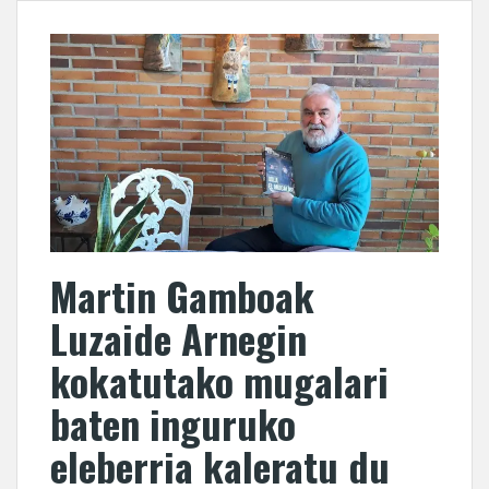
Martin Gamboak
Luzaide Arnegin
kokatutako mugalari
baten inguruko
eleberria kaleratu du