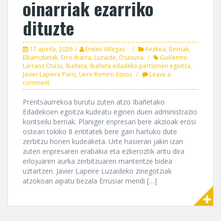
oinarriak ezarriko
dituzte
17 apirila, 2026
Eneko Villegas
Aezkoa
,
Berriak
,
Elkarrizketak
,
Erro ibarra
,
Luzaide
,
Osasuna
Guillermo
Larraoz Otazu
,
Ibañeta
,
Ibañeta edadeko pertsonen egoitza
,
Javier Lapeire Paris
,
Leire Remiro Esnoz
Leave a
comment
Prentsaurrekoa burutu zuten atzo Ibañetako
Edadekoen egoitza kudeatu eginen duen administrazio
kontseilu berriak. Planiger enpresari bere akzioak erosi
ostean tokiko 8 entitatek bere gain hartuko dute
zerbitzu honen kudeaketa. Urte hasieran jakin izan
zuten enpresaren erabakia eta ezkeroztik aritu dira
erlojuaren aurka zerbitzuaren mantentze bidea
uztartzen. Javier Lapeire Luzaideko zinegotziak
atzokoan aipatu bezala Errusiar mendi […]