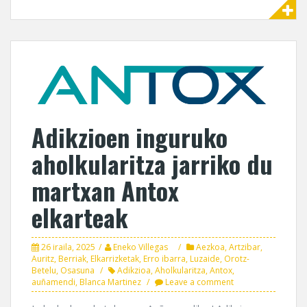
Adikzioen inguruko
aholkularitza jarriko du
martxan Antox
elkarteak
26 iraila, 2025
Eneko Villegas
Aezkoa
,
Artzibar
,
Auritz
,
Berriak
,
Elkarrizketak
,
Erro ibarra
,
Luzaide
,
Orotz-
Betelu
,
Osasuna
Adikzioa
,
Aholkularitza
,
Antox
,
auñamendi
,
Blanca Martinez
Leave a comment