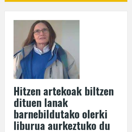
Hitzen artekoak biltzen
dituen lanak
barnebildutako olerki
liburua aurkeztuko du