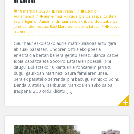
18 martxoa, 2020
Irati Irratia
Egun on,
Auñamendi!
aurre-matrikulazioa
,
blanca zazpe
,
Cristina
Saura
,
Egun on Auñamendi
,
haur eskolak
,
ibon
,
idoia zabaltza
,
June
,
Lander
,
poesia
,
Raul Martinez
,
socorro latasa
Leave
a comment
Gaur haur eskoletako aurre-matrikulazioaz aritu gara
abisuak pasatzen. Ondoren ostiraleko poesia
errezitaldia bertan behera geratu zenez, Blanca Zazpe,
Idoia Zabaltza eta Socorro Latasaren poesiak ipini
ditugu. Bukatzeko 10 kantuen erronkarekin jarraitu
dugu, gaurkoan Martinez- Saura familiaren unea,
beraiek pasatako zerrenda ipini baitugu Pirinioko Soinu
Banda 3. atalan. Izenburua: Martxoaren 18ko saioa
Iraupena: 2:30 ordu Klikatu […]