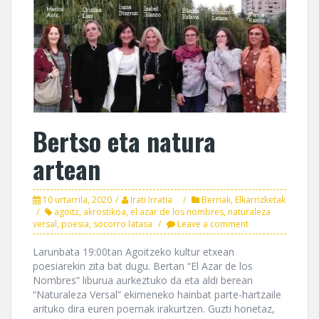
Bertso eta natura
artean
10 urtarrila, 2020
Irati Irratia
Berriak
,
Elkarrizketak
agoitz
,
akrostikoa
,
el azar de los nombres
,
naturaleza
versal
,
poesia
,
socorro latasa
Leave a comment
Larunbata 19:00tan Agoitzeko kultur etxean
poesiarekin zita bat dugu. Bertan “El Azar de los
Nombres” liburua aurkeztuko da eta aldi berean
“Naturaleza Versal” ekimeneko hainbat parte-hartzaile
arituko dira euren poemak irakurtzen. Guzti honetaz,