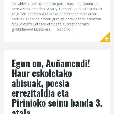
30 taldekako ekoizpenetan parte-hartu du. Gaurkoan,
bere azken lana den “Azar y Tiempo” aurkeztera etorri
zaigu larunbateko Agoitzeko aurkezpena aitzakitzat
harturik. Olerkien artean gure galderak ederki erantzun
ditu Socorro Latasak eta baita aurkezpenerako
gonbidapena luzatu ere. Socorro […]
Egun on, Auñamendi!
Haur eskoletako
abisuak, poesia
errezitaldia eta
Pirinioko soinu banda 3.
atala