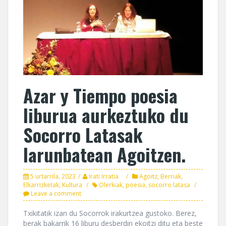
Azar y Tiempo poesia
liburua aurkeztuko du
Socorro Latasak
larunbatean Agoitzen.
5 urtarrila, 2023
Irati Irratia
Agoitz
,
Berriak
,
Elkarrizketak
,
Kultura
Olerkiak
,
poesia
,
socorro latasa
Leave a comment
Txikitatik izan du Socorrok irakurtzea gustoko. Berez,
berak bakarrik 16 liburu desberdin ekoitzi ditu eta beste