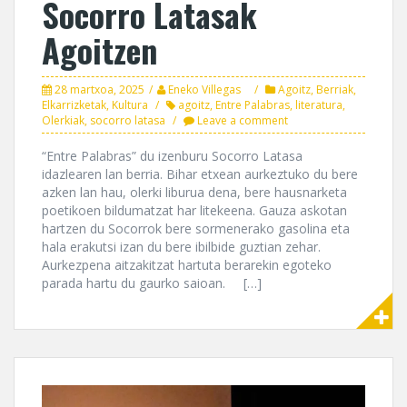
Socorro Latasak
Agoitzen
28 martxoa, 2025
Eneko Villegas
Agoitz
,
Berriak
,
Elkarrizketak
,
Kultura
agoitz
,
Entre Palabras
,
literatura
,
Olerkiak
,
socorro latasa
Leave a comment
“Entre Palabras” du izenburu Socorro Latasa
idazlearen lan berria. Bihar etxean aurkeztuko du bere
azken lan hau, olerki liburua dena, bere hausnarketa
poetikoen bildumatzat har litekeena. Gauza askotan
hartzen du Socorrok bere sormenerako gasolina eta
hala erakutsi izan du bere ibilbide guztian zehar.
Aurkezpena aitzakitzat hartuta berarekin egoteko
parada hartu du gaurko saioan. […]