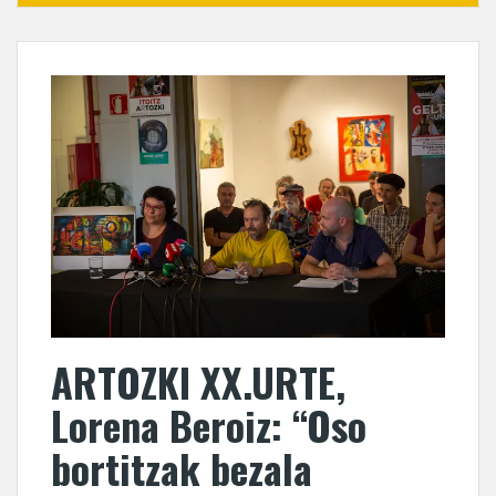
ARTOZKI XX.URTE,
Lorena Beroiz: “Oso
bortitzak bezala