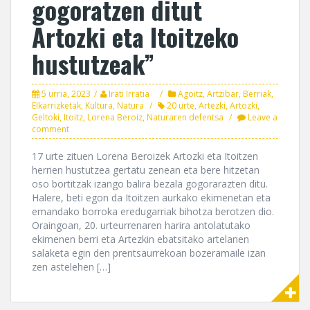
gogoratzen ditut
Artozki eta Itoitzeko
hustutzeak”
5 urria, 2023
Irati Irratia
Agoitz
,
Artzibar
,
Berriak
,
Elkarrizketak
,
Kultura
,
Natura
20 urte
,
Artezki
,
Artozki
,
Geltoki
,
Itoitz
,
Lorena Beroiz
,
Naturaren defentsa
Leave a
comment
17 urte zituen Lorena Beroizek Artozki eta Itoitzen
herrien hustutzea gertatu zenean eta bere hitzetan
oso bortitzak izango balira bezala gogorarazten ditu.
Halere, beti egon da Itoitzen aurkako ekimenetan eta
emandako borroka eredugarriak bihotza berotzen dio.
Oraingoan, 20. urteurrenaren harira antolatutako
ekimenen berri eta Artezkin ebatsitako artelanen
salaketa egin den prentsaurrekoan bozeramaile izan
zen astelehen […]