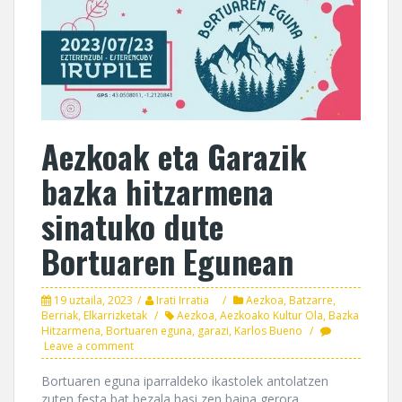
Aezkoak eta Garazik
bazka hitzarmena
sinatuko dute
Bortuaren Egunean
19 uztaila, 2023
Irati Irratia
Aezkoa
,
Batzarre
,
Berriak
,
Elkarrizketak
Aezkoa
,
Aezkoako Kultur Ola
,
Bazka
Hitzarmena
,
Bortuaren eguna
,
garazi
,
Karlos Bueno
Leave a comment
Bortuaren eguna iparraldeko ikastolek antolatzen
zuten festa bat bezala hasi zen baina gerora