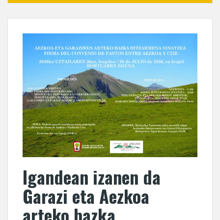
Igandean izanen da
Garazi eta Aezkoa
arteko bazka