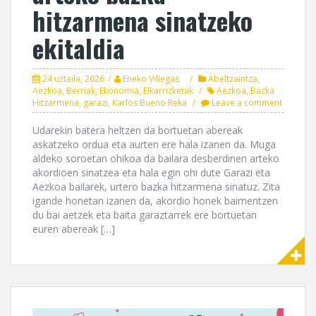
hitzarmena sinatzeko
ekitaldia
24 uztaila, 2026
Eneko Villegas
Abeltzaintza
,
Aezkoa
,
Berriak
,
Ekonomia
,
Elkarrizketak
Aezkoa
,
Bazka
Hitzarmena
,
garazi
,
Karlos Bueno Reka
Leave a comment
Udarekin batera heltzen da bortuetan abereak
askatzeko ordua eta aurten ere hala izanen da. Muga
aldeko soroetan ohikoa da bailara desberdinen arteko
akordioen sinatzea eta hala egin ohi dute Garazi eta
Aezkoa bailarek, urtero bazka hitzarmena sinatuz. Zita
igande honetan izanen da, akordio honek baimentzen
du bai aetzek eta baita garaztarrek ere bortuetan
euren abereak […]