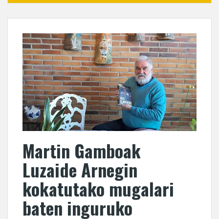
Martin Gamboak
Luzaide Arnegin
kokatutako mugalari
baten inguruko