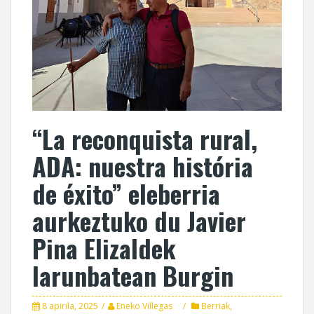
“La reconquista rural,
ADA: nuestra história
de éxito” eleberria
aurkeztuko du Javier
Pina Elizaldek
larunbatean Burgin
8 apirila, 2025
Eneko Villegas
Berriak
,