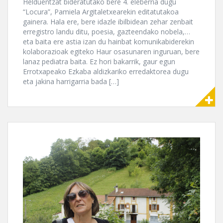
Helduentzat bideratutako bere 4. eleberria dugu
“Locura”, Pamiela Argitaletxearekin editatutakoa
gainera. Hala ere, bere idazle ibilbidean zehar zenbait
erregistro landu ditu, poesia, gazteendako nobela,…
eta baita ere astia izan du hainbat komunikabiderekin
kolaborazioak egiteko Haur osasunaren inguruan, bere
lanaz pediatra baita. Ez hori bakarrik, gaur egun
Errotxapeako Ezkaba aldizkariko erredaktorea dugu
eta jakina harrigarria bada […]