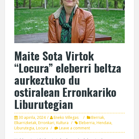
Maite Sota Virtok
“Locura” eleberri beltza
aurkeztuko du
ostiralean Erronkariko
Liburutegian
30 apirila, 2024
Eneko Villegas
Berriak
,
Elkarrizketak
,
Erronkari
,
Kultura
Eleberria
,
Hendaia
,
Liburutegia
,
Locura
Leave a comment