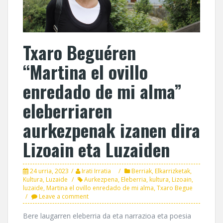
Txaro Beguéren
“Martina el ovillo
enredado de mi alma”
eleberriaren
aurkezpenak izanen dira
Lizoain eta Luzaiden
24 urria, 2023
Irati Irratia
Berriak
,
Elkarrizketak
,
Kultura
,
Luzaide
Aurkezpena
,
Eleberria
,
kultura
,
Lizoain
,
luzaide
,
Martina el ovillo enredado de mi alma
,
Txaro Begue
Leave a comment
Bere laugarren eleberria da eta narrazioa eta poesia