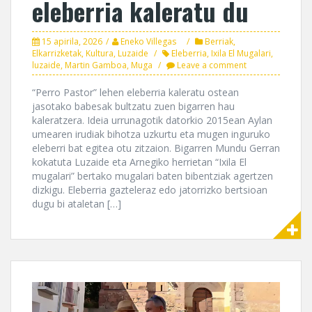
eleberria kaleratu du
15 apirila, 2026
Eneko Villegas
Berriak
,
Elkarrizketak
,
Kultura
,
Luzaide
Eleberria
,
Ixila El Mugalari
,
luzaide
,
Martin Gamboa
,
Muga
Leave a comment
“Perro Pastor” lehen eleberria kaleratu ostean
jasotako babesak bultzatu zuen bigarren hau
kaleratzera. Ideia urrunagotik datorkio 2015ean Aylan
umearen irudiak bihotza uzkurtu eta mugen inguruko
eleberri bat egitea otu zitzaion. Bigarren Mundu Gerran
kokatuta Luzaide eta Arnegiko herrietan “Ixila El
mugalari” bertako mugalari baten bibentziak agertzen
dizkigu. Eleberria gazteleraz edo jatorrizko bertsioan
dugu bi ataletan […]