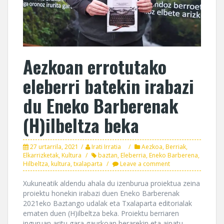
Aezkoan errotutako
eleberri batekin irabazi
du Eneko Barberenak
(H)ilbeltza beka
27 urtarrila, 2021
Irati Irratia
Aezkoa
,
Berriak
,
Elkarrizketak
,
Kultura
baztan
,
Eleberria
,
Eneko Barberena
,
Hilbeltza
,
kultura
,
txalaparta
Leave a comment
Xukuneatik aldendu ahala du izenburua proiektua zeina
proiektu honekin irabazi duen Eneko Barberenak
2021eko Baztango udalak eta Txalaparta editorialak
ematen duen (H)ilbeltza beka. Proiektu berriaren
inguruan aritu gara gaurkoan berarekin eta aipatu