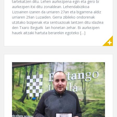
tartekatzen ditu. Lehen aurkezpena egin eta gero bi
aurkezpen itxi ditu zonaldean. Lehendabizikoa
Lizoainen izanen da urriaren 27an eta bigarrena aldiz
urriaren 29an Luzaiden. Gerra zibileko ondorenak
utzitako bizipenak eta sentsazioak lantzen ditu idazlea
den Txaro Beguék lan honetan zehar. Bi aurkezpen
hauek aitzaki hartuta berarekin egoteko […]