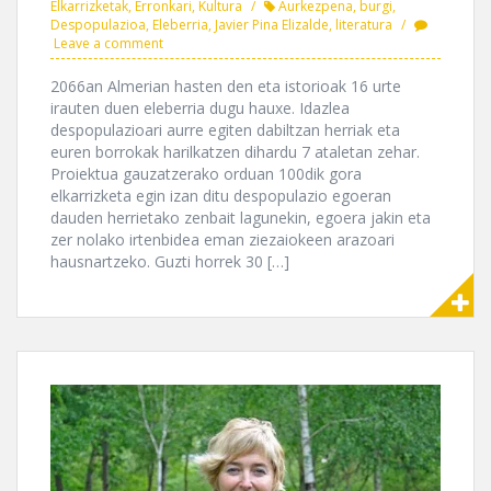
Elkarrizketak
,
Erronkari
,
Kultura
Aurkezpena
,
burgi
,
Despopulazioa
,
Eleberria
,
Javier Pina Elizalde
,
literatura
Leave a comment
2066an Almerian hasten den eta istorioak 16 urte
irauten duen eleberria dugu hauxe. Idazlea
despopulazioari aurre egiten dabiltzan herriak eta
euren borrokak harilkatzen dihardu 7 ataletan zehar.
Proiektua gauzatzerako orduan 100dik gora
elkarrizketa egin izan ditu despopulazio egoeran
dauden herrietako zenbait lagunekin, egoera jakin eta
zer nolako irtenbidea eman ziezaiokeen arazoari
hausnartzeko. Guzti horrek 30 […]