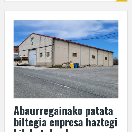
Abaurregainako patata
biltegia enpresa haztegi