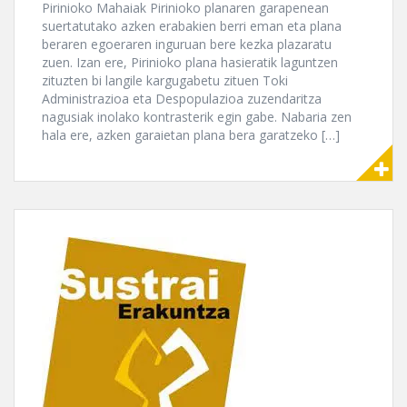
Pirinioko Mahaiak Pirinioko planaren garapenean
suertatutako azken erabakien berri eman eta plana
beraren egoeraren inguruan bere kezka plazaratu
zuen. Izan ere, Pirinioko plana hasieratik laguntzen
zituzten bi langile kargugabetu zituen Toki
Administrazioa eta Despopulazioa zuzendaritza
nagusiak inolako kontrasterik egin gabe. Nabaria zen
hala ere, azken garaietan plana bera garatzeko […]