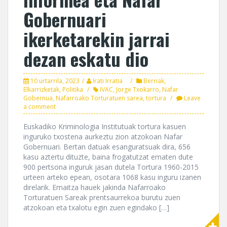
Gobernuari
ikerketarekin jarrai
dezan eskatu dio
10 urtarrila, 2023
Irati Irratia
Berriak
,
Elkarrizketak
,
Politika
IVAC
,
Jorge Txokarro
,
Nafar
Gobernua
,
Nafarroako Torturatuen sarea
,
tortura
Leave
a comment
Euskadiko Kriminologia Institutuak tortura kasuen
inguruko txostena aurkeztu zion atzokoan Nafar
Gobernuari. Bertan datuak esanguratsuak dira, 656
kasu aztertu dituzte, baina frogatutzat ematen dute
900 pertsona inguruk jasan dutela Tortura 1960-2015
urteen arteko epean, osotara 1068 kasu inguru izanen
direlarik. Emaitza hauek jakinda Nafarroako
Torturatuen Sareak prentsaurrekoa burutu zuen
atzokoan eta txalotu egin zuen egindako […]