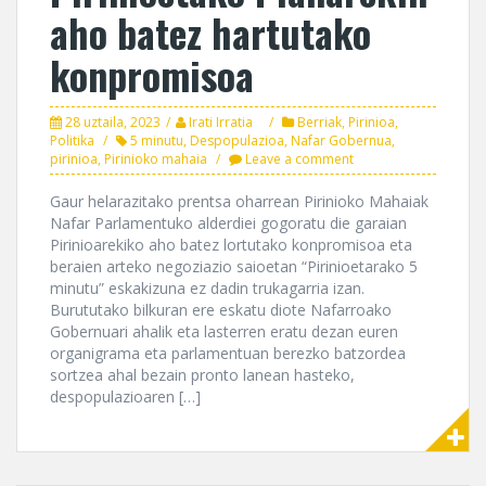
aho batez hartutako
konpromisoa
28 uztaila, 2023
Irati Irratia
Berriak
,
Pirinioa
,
Politika
5 minutu
,
Despopulazioa
,
Nafar Gobernua
,
pirinioa
,
Pirinioko mahaia
Leave a comment
Gaur helarazitako prentsa oharrean Pirinioko Mahaiak
Nafar Parlamentuko alderdiei gogoratu die garaian
Pirinioarekiko aho batez lortutako konpromisoa eta
beraien arteko negoziazio saioetan “Pirinioetarako 5
minutu” eskakizuna ez dadin trukagarria izan.
Burututako bilkuran ere eskatu diote Nafarroako
Gobernuari ahalik eta lasterren eratu dezan euren
organigrama eta parlamentuan berezko batzordea
sortzea ahal bezain pronto lanean hasteko,
despopulazioaren […]