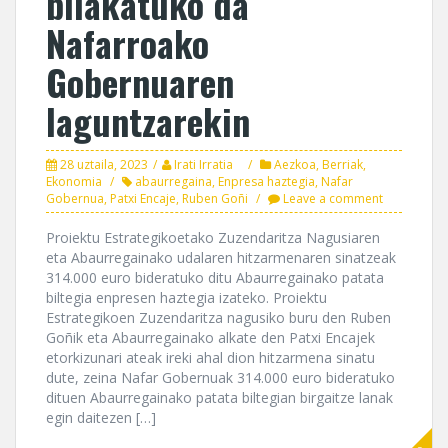
bilakatuko da
Nafarroako
Gobernuaren
laguntzarekin
28 uztaila, 2023
Irati Irratia
Aezkoa
,
Berriak
,
Ekonomia
abaurregaina
,
Enpresa haztegia
,
Nafar
Gobernua
,
Patxi Encaje
,
Ruben Goñi
Leave a comment
Proiektu Estrategikoetako Zuzendaritza Nagusiaren
eta Abaurregainako udalaren hitzarmenaren sinatzeak
314.000 euro bideratuko ditu Abaurregainako patata
biltegia enpresen haztegia izateko. Proiektu
Estrategikoen Zuzendaritza nagusiko buru den Ruben
Goñik eta Abaurregainako alkate den Patxi Encajek
etorkizunari ateak ireki ahal dion hitzarmena sinatu
dute, zeina Nafar Gobernuak 314.000 euro bideratuko
dituen Abaurregainako patata biltegian birgaitze lanak
egin daitezen […]