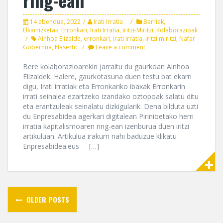
14 abendua, 2022
Irati Irratia
Berriak
,
Elkarrizketak
,
Erronkari
,
Irati Irratia
,
Iritzi-Miritzi
,
Kolaborazioak
Ainhoa Elizalde
,
erronkari
,
irati irratia
,
iritzi miritzi
,
Nafar
Gobernua
,
Nasertic
Leave a comment
Bere kolaborazioarekin jarraitu du gaurkoan Ainhoa
Elizaldek. Halere, gaurkotasuna duen testu bat ekarri
digu, Irati irratiak eta Erronkariko ibaxak Erronkarin
irrati seinalea ezartzeko izandako oztopoak salatu ditu
eta erantzuleak seinalatu dizkigularik. Dena bilduta uzti
du Enpresabidea agerkari digitalean Pirinioetako herri
irratia kapitalismoaren ring-ean izenburua duen iritzi
artikuluan. Artikulua irakurri nahi baduzue klikatu
Enpresabidea.eus […]
Posts
OLDER POSTS
navigation