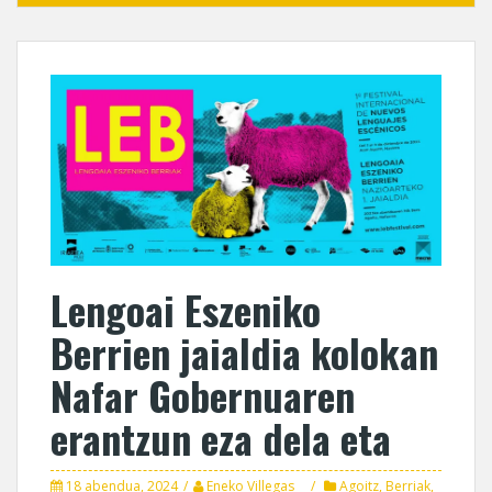
Lengoai Eszeniko
Berrien jaialdia kolokan
Nafar Gobernuaren
erantzun eza dela eta
18 abendua, 2024
Eneko Villegas
Agoitz
,
Berriak
,