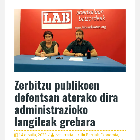
Zerbitzu publikoen
defentsan aterako dira
administrazioko
langileak grebara
14 otsaila, 2023
Irati Irratia
Berriak
,
Ekonomia
,