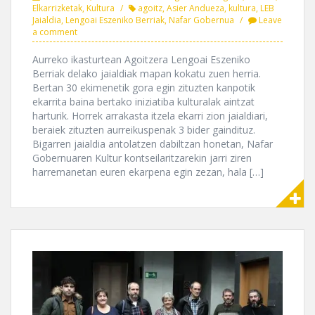
Elkarrizketak
,
Kultura
agoitz
,
Asier Andueza
,
kultura
,
LEB
Jaialdia
,
Lengoai Eszeniko Berriak
,
Nafar Gobernua
Leave
a comment
Aurreko ikasturtean Agoitzera Lengoai Eszeniko
Berriak delako jaialdiak mapan kokatu zuen herria.
Bertan 30 ekimenetik gora egin zituzten kanpotik
ekarrita baina bertako iniziatiba kulturalak aintzat
harturik. Horrek arrakasta itzela ekarri zion jaialdiari,
beraiek zituzten aurreikuspenak 3 bider gaindituz.
Bigarren jaialdia antolatzen dabiltzan honetan, Nafar
Gobernuaren Kultur kontseilaritzarekin jarri ziren
harremanetan euren ekarpena egin zezan, hala […]