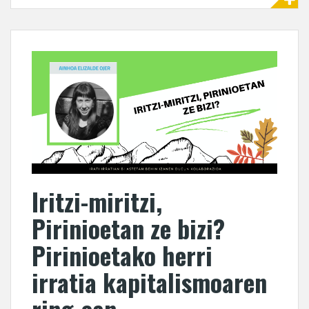
Iritzi-miritzi,
Pirinioetan ze bizi?
Pirinioetako herri
irratia kapitalismoaren
ring-ean