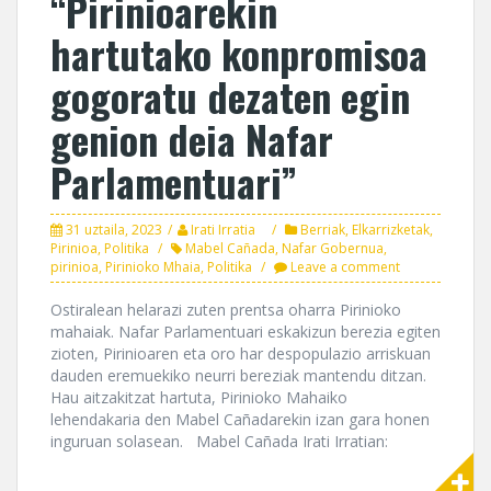
“Pirinioarekin
hartutako konpromisoa
gogoratu dezaten egin
genion deia Nafar
Parlamentuari”
31 uztaila, 2023
Irati Irratia
Berriak
,
Elkarrizketak
,
Pirinioa
,
Politika
Mabel Cañada
,
Nafar Gobernua
,
pirinioa
,
Pirinioko Mhaia
,
Politika
Leave a comment
Ostiralean helarazi zuten prentsa oharra Pirinioko
mahaiak. Nafar Parlamentuari eskakizun berezia egiten
zioten, Pirinioaren eta oro har despopulazio arriskuan
dauden eremuekiko neurri bereziak mantendu ditzan.
Hau aitzakitzat hartuta, Pirinioko Mahaiko
lehendakaria den Mabel Cañadarekin izan gara honen
inguruan solasean. Mabel Cañada Irati Irratian: