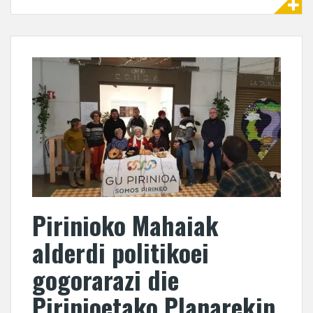
Pirinioko Mahaiak
alderdi politikoei
gogorarazi die
Pirinioetako Planarekin