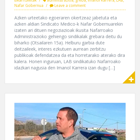
Elkarrizketak
administrazioa
,
greba
,
Imanol Karrera
,
LAB
,
Nafar Gobernua
Leave a comment
Azken urteetako egoeraren okertzeaz jabetuta eta
azken aldian Sindicato Medico-k Nafar Gobernuarekin
izaten ari dituen negoziazioak ikusita Nafarroako
Administrazioko gehiengo sindikalak grebara deitu du
biharko (Otsailaren 15a). Helburu garbia dute
deitzaileek, interes ezkutuen aurrean zerbitzu
publikoak defendatzea da eta horretarako aterako dira
kalera. Honen inguruan, LAB sindikatuko Nafarroako
idazkari nagusia den Imanol Karrera izan dugu […]