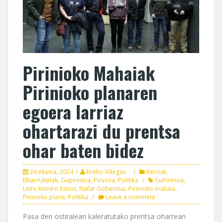
Pirinioko Mahaiak
Pirinioko planaren
egoera larriaz
ohartarazi du prentsa
ohar baten bidez
24 ekaina, 2024
Eneko Villegas
Berriak
,
Elkarrizketak
,
Gupirinioa
,
Pirinioa
,
Politika
GuPirinioa
,
Leire Remiro Esnoz
,
Nafar Gobernua
,
Pirinioko mahaia
,
Pirinioko plana
,
Politika
Leave a comment
Pasa den ostiralean kaleratutako prentsa oharrean