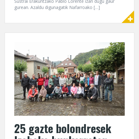
Sustrai Erakuntzako Pablo Lorente izan dugu gaur
gurean. Azaldu digunagatik Nafarroako […]
25 gazte bolondresek