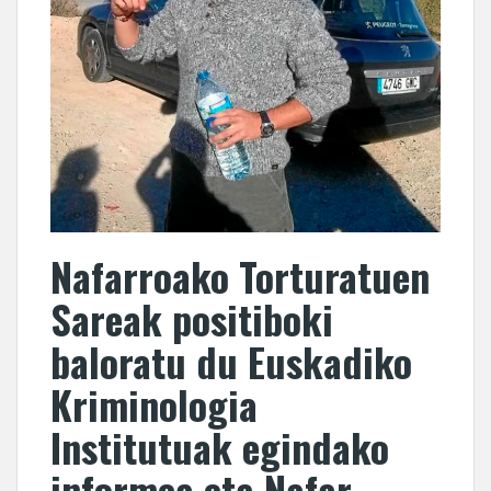
Nafarroako Torturatuen
Sareak positiboki
baloratu du Euskadiko
Kriminologia
Institutuak egindako
informea eta Nafar