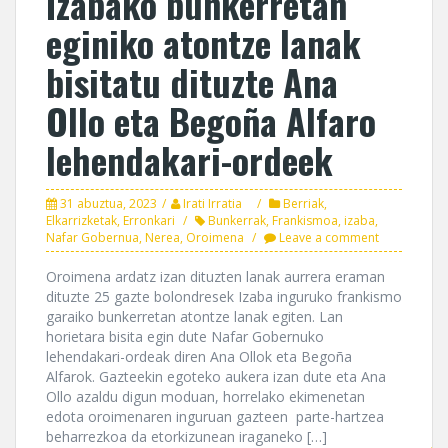
Izabako bunkerretan
eginiko atontze lanak
bisitatu dituzte Ana
Ollo eta Begoña Alfaro
lehendakari-ordeek
31 abuztua, 2023
Irati Irratia
Berriak
,
Elkarrizketak
,
Erronkari
Bunkerrak
,
Frankismoa
,
izaba
,
Nafar Gobernua
,
Nerea
,
Oroimena
Leave a comment
Oroimena ardatz izan dituzten lanak aurrera eraman
dituzte 25 gazte bolondresek Izaba inguruko frankismo
garaiko bunkerretan atontze lanak egiten. Lan
horietara bisita egin dute Nafar Gobernuko
lehendakari-ordeak diren Ana Ollok eta Begoña
Alfarok. Gazteekin egoteko aukera izan dute eta Ana
Ollo azaldu digun moduan, horrelako ekimenetan
edota oroimenaren inguruan gazteen parte-hartzea
beharrezkoa da etorkizunean iraganeko […]