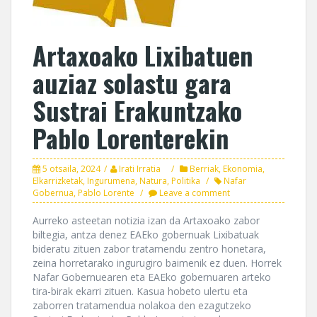
Artaxoako Lixibatuen
auziaz solastu gara
Sustrai Erakuntzako
Pablo Lorenterekin
5 otsaila, 2024
Irati Irratia
Berriak
,
Ekonomia
,
Elkarrizketak
,
Ingurumena
,
Natura
,
Politika
Nafar
Gobernua
,
Pablo Lorente
Leave a comment
Aurreko asteetan notizia izan da Artaxoako zabor
biltegia, antza denez EAEko gobernuak Lixibatuak
bideratu zituen zabor tratamendu zentro honetara,
zeina horretarako ingurugiro baimenik ez duen. Horrek
Nafar Gobernuearen eta EAEko gobernuaren arteko
tira-birak ekarri zituen. Kasua hobeto ulertu eta
zaborren tratamendua nolakoa den ezagutzeko