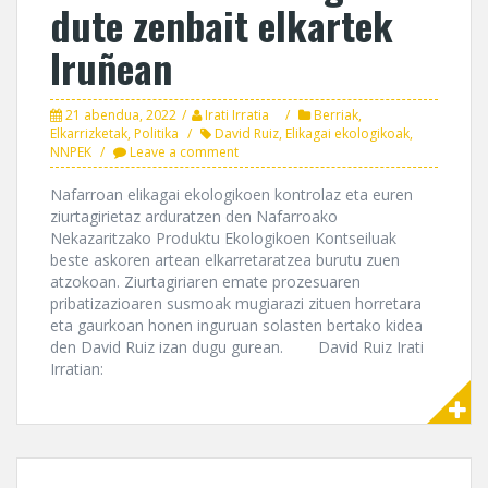
dute zenbait elkartek
Iruñean
21 abendua, 2022
Irati Irratia
Berriak
,
Elkarrizketak
,
Politika
David Ruiz
,
Elikagai ekologikoak
,
NNPEK
Leave a comment
Nafarroan elikagai ekologikoen kontrolaz eta euren
ziurtagirietaz arduratzen den Nafarroako
Nekazaritzako Produktu Ekologikoen Kontseiluak
beste askoren artean elkarretaratzea burutu zuen
atzokoan. Ziurtagiriaren emate prozesuaren
pribatizazioaren susmoak mugiarazi zituen horretara
eta gaurkoan honen inguruan solasten bertako kidea
den David Ruiz izan dugu gurean. David Ruiz Irati
Irratian: