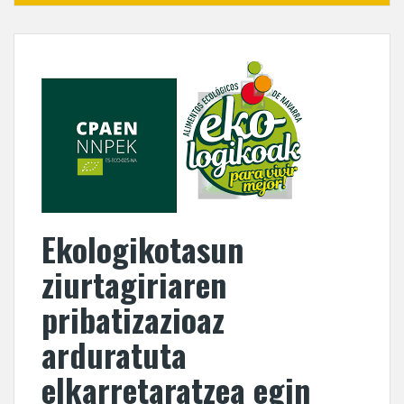
Ekologikotasun
ziurtagiriaren
pribatizazioaz
arduratuta
elkarretaratzea egin