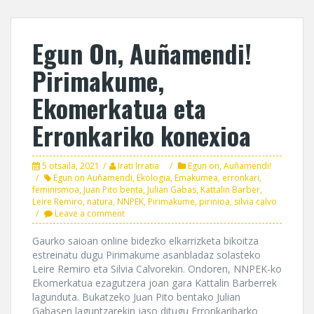
Egun On, Auñamendi!
Pirimakume,
Ekomerkatua eta
Erronkariko konexioa
5 otsaila, 2021
Irati Irratia
Egun on, Auñamendi!
Egun on Auñamendi
,
Ekologia
,
Emakumea
,
erronkari
,
feminismoa
,
Juan Pito benta
,
Julian Gabas
,
Kattalin Barber
,
Leire Remiro
,
natura
,
NNPEK
,
Pirimakume
,
pirinioa
,
silvia calvo
Leave a comment
Gaurko saioan online bidezko elkarrizketa bikoitza
estreinatu dugu Pirimakume asanbladaz solasteko
Leire Remiro eta Silvia Calvorekin. Ondoren, NNPEK-ko
Ekomerkatua ezagutzera joan gara Kattalin Barberrek
lagunduta. Bukatzeko Juan Pito bentako Julian
Gabasen laguntzarekin jaso ditugu Erronkaribarko