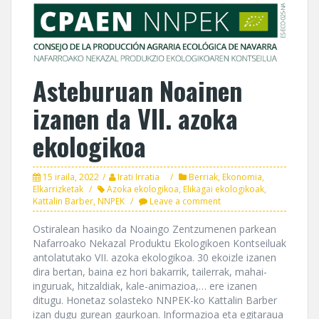
Asteburuan Noainen
izanen da VII. azoka
ekologikoa
15 iraila, 2022
Irati Irratia
Berriak
,
Ekonomia
,
Elkarrizketak
Azoka ekologikoa
,
Elikagai ekologikoak
,
Kattalin Barber
,
NNPEK
Leave a comment
Ostiralean hasiko da Noaingo Zentzumenen parkean
Nafarroako Nekazal Produktu Ekologikoen Kontseiluak
antolatutako VII. azoka ekologikoa. 30 ekoizle izanen
dira bertan, baina ez hori bakarrik, tailerrak, mahai-
inguruak, hitzaldiak, kale-animazioa,… ere izanen
ditugu. Honetaz solasteko NNPEK-ko Kattalin Barber
izan dugu gurean gaurkoan. Informazioa eta egitaraua