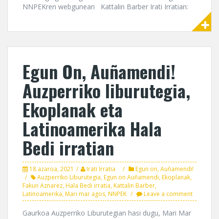
NNPEKren webgunean Kattalin Barber Irati Irratian:
Egun On, Auñamendi!
Auzperriko liburutegia,
Ekoplanak eta
Latinoamerika Hala
Bedi irratian
18 azaroa, 2021
Irati Irratia
Egun on, Auñamendi!
Auzperriko Liburutegia
,
Egun on Auñamendi
,
Ekoplanak
,
Fakun Aznarez
,
Hala Bedi irratia
,
Kattalin Barber
,
Latinoamerika
,
Mari mar agos
,
NNPEK
Leave a comment
Gaurkoa Auzperriko Liburutegian hasi dugu, Mari Mar