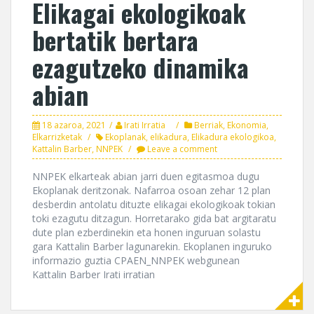
Elikagai ekologikoak
bertatik bertara
ezagutzeko dinamika
abian
18 azaroa, 2021
Irati Irratia
Berriak
,
Ekonomia
,
Elkarrizketak
Ekoplanak
,
elikadura
,
Elikadura ekologikoa
,
Kattalin Barber
,
NNPEK
Leave a comment
NNPEK elkarteak abian jarri duen egitasmoa dugu
Ekoplanak deritzonak. Nafarroa osoan zehar 12 plan
desberdin antolatu dituzte elikagai ekologikoak tokian
toki ezagutu ditzagun. Horretarako gida bat argitaratu
dute plan ezberdinekin eta honen inguruan solastu
gara Kattalin Barber lagunarekin. Ekoplanen inguruko
informazio guztia CPAEN_NNPEK webgunean
Kattalin Barber Irati irratian