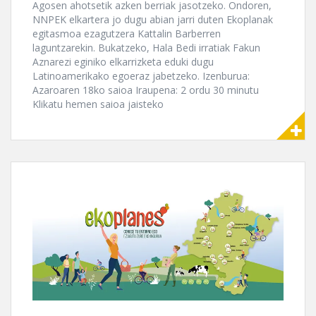
Agosen ahotsetik azken berriak jasotzeko. Ondoren,
NNPEK elkartera jo dugu abian jarri duten Ekoplanak
egitasmoa ezagutzera Kattalin Barberren
laguntzarekin. Bukatzeko, Hala Bedi irratiak Fakun
Aznarezi eginiko elkarrizketa eduki dugu
Latinoamerikako egoeraz jabetzeko. Izenburua:
Azaroaren 18ko saioa Iraupena: 2 ordu 30 minutu
Klikatu hemen saioa jaisteko