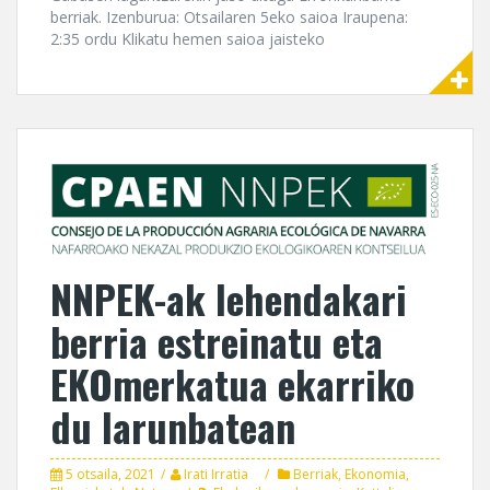
berriak. Izenburua: Otsailaren 5eko saioa Iraupena:
2:35 ordu Klikatu hemen saioa jaisteko
NNPEK-ak lehendakari
berria estreinatu eta
EKOmerkatua ekarriko
du larunbatean
5 otsaila, 2021
Irati Irratia
Berriak
,
Ekonomia
,