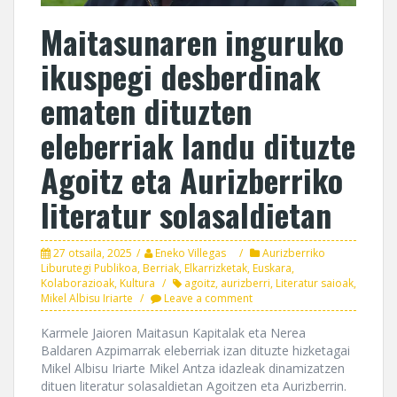
Maitasunaren inguruko
ikuspegi desberdinak
ematen dituzten
eleberriak landu dituzte
Agoitz eta Aurizberriko
literatur solasaldietan
27 otsaila, 2025
Eneko Villegas
Aurizberriko
Liburutegi Publikoa
,
Berriak
,
Elkarrizketak
,
Euskara
,
Kolaborazioak
,
Kultura
agoitz
,
aurizberri
,
Literatur saioak
,
Mikel Albisu Iriarte
Leave a comment
Karmele Jaioren Maitasun Kapitalak eta Nerea
Baldaren Azpimarrak eleberriak izan dituzte hizketagai
Mikel Albisu Iriarte Mikel Antza idazleak dinamizatzen
dituen literatur solasaldietan Agoitzen eta Aurizberrin.