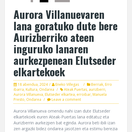
Aurora Villanuevaren
lana goratuko dute bere
Aurizberriko ateen
inguruko lanaren
aurkezpenean Elutseder
elkartekoek
18 abendua, 2024
Eneko Villegas
Berriak
,
Erro
ibarra
,
Kultura
,
Ondarea
Ateak Puertas
,
aurizberri
,
Aurora Villanueva
,
Elutseder elkartea
,
erroibar
,
Manuela
Presto
,
Ondarea
Leave a comment
Aurora Villanueva omendu nahi izan dute Elutseder
elkartekoek euren Ateak-Puertas lana editatuz eta
Aurizberrin aurkezpen bat eginda. Aurora beti ibili izan
zen argazki bidez ondarea jasotzen eta estimu berezia