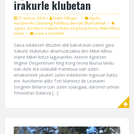
irakurle klubetan
27 azaroa, 2024
Eneko Villegas
Agoitz
,
Aurizberriko Liburutegi Publikoa
,
Berriak
,
Elkarrizketak
agoitz
,
aurizberri
,
Irakurle Kluba
,
King kong teoria
,
Mikel Albisu
Iriarte
Leave a comment
Saioa edukitzen dituzten aldi bakoitzean izaten gara
Irakurle Klubetako dinamizatzailea den Mikel Albisu
Iriarte Mikel Antza lagunarekin. Asteon Agoitzen
Virginie Despentesen King Kong teoria liburua landu
izan dute eta solasaldi mamitsua izan zuten
emakumeek jasaten zuten indarkerien inguruan batez
ere. Aurizberrin aldiz Toti Martinez de Lezearen
Sorginen Belarra izan zuten solasgaia, datorren urtean
Pirinioetan Balanza […]