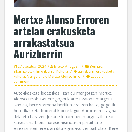
Mertxe Alonso Erroren
artelan erakusketa
arrakastatsua
Aurizberrin
27 abuztua, 2024
Eneko Villegas
Berriak
,
Elkarrizketak
,
Erro ibarra
,
Kultura
aurizberri
,
erakusketa
,
kultura
,
Margolanak
,
Mertxe Alonso Erro
Leave a
comment
Auto-ikasketa bidez ikasi izan du margotzen Mertxe
Alonso Errok. Betiere gogotik atera zaiona margotu
izan du, bere sormena hortik ateratzen baita, gogotik.
Auto-ikasketa horretatik bere lagun Auroraren eragina
dela eta hasi zen Josune Iribarrenen margo tailerrean
klaseak hartzen. Inpresionismoaren jarraitzaile
errealismoan ere izan ditu egindako zenbait obra. Bere