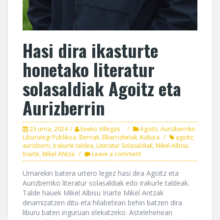
Hasi dira ikasturte
honetako literatur
solasaldiak Agoitz eta
Aurizberrin
23 urria, 2024
Eneko Villegas
Agoitz
,
Aurizberriko
Liburutegi Publikoa
,
Berriak
,
Elkarrizketak
,
Kultura
agoitz
,
aurizberri
,
Irakurle taldea
,
Literatur Solasaldiak
,
Mikel Albisu
Iriarte
,
Mikel ANtza
Leave a comment
Urriarekin batera urtero legez hasi dira Agoitz eta
Aurizberriko literatur solasaldiak edo irakurle taldeak.
Talde hauek Mikel Albisu Iriarte Mikel Antzak
dinamizatzen ditu eta hilabetean behin batzen dira
liburu baten inguruan elekatzeko. Astelehenean