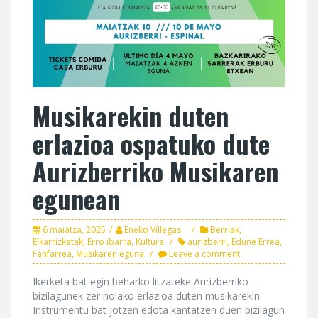
Musikarekin duten
erlazioa ospatuko dute
Aurizberriko Musikaren
egunean
6 maiatza, 2025
Eneko Villegas
Berriak
,
Elkarrizketak
,
Erro ibarra
,
Kultura
aurizberri
,
Edune Errea
,
Fanfarrea
,
Musikaren eguna
Leave a comment
Ikerketa bat egin beharko litzateke Aurizberriko
bizilagunek zer nolako erlazioa duten musikarekin.
Instrumentu bat jotzen edota kantatzen duen bizilagun