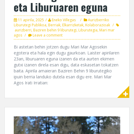
eta Liburuaren eguna
11 apirila, 2025
Eneko Villegas
Aurizberriko
Liburutegi Publikoa
,
Berriak
,
Elkarrizketak
,
Kolaborazioak
aurizberri
,
Baziren behin 9 liburutegi
,
Liburutegia
,
Mari mar
agos
Leave a comment
Bi astetan behin jotzen dugu Mari Mar Agosekin
egotera eta hala egin dugu gaurkoan. Laister apirilaren
23an, liburuaren eguna izanen da eta aurten ekimen
gutxi izanen direla esan digu, data eskasetan tokatzen
baita. Apirila amaieran Baziren Behin 9 liburutegiko
ipuin berria landuko dutela esan digu ere. Mari Mar
Agos Irati Irratian: