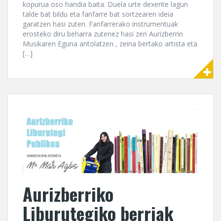
kopurua oso handia baita. Duela urte dexente lagun
talde bat bildu eta fanfarre bat sortzearen ideia
garatzen hasi zuten. Fanfarrerako instrumentuak
erosteko diru beharra zutenez hasi zen Aurizberrin
Musikaren Eguna antolatzen , zeina bertako artista eta
[…]
Aurizberriko
Liburutegiko berriak