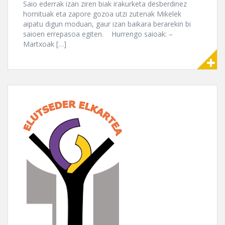
Saio ederrak izan ziren biak irakurketa desberdinez
hornituak eta zapore gozoa utzi zutenak Mikelek
aipatu digun moduan, gaur izan baikara berarekin bi
saioen errepasoa egiten. Hurrengo saioak: –
Martxoak […]