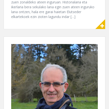
zuen zonaldeko ateen inguruan. Historialaria eta
ikerlaria bera sekulako lana egin zuen ateen inguruko
lana ontzen, hala ere garai haietan Elutseder
elkartekoek ezin zioten lagundu indar […]