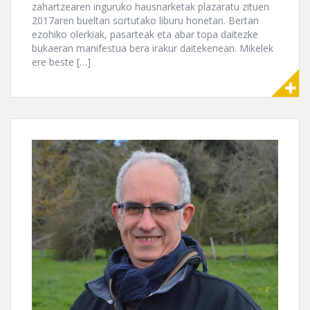
zahartzearen inguruko hausnarketak plazaratu zituen
2017aren bueltan sortutako liburu honetan. Bertan
ezohiko olerkiak, pasarteak eta abar topa daitezke
bukaeran manifestua bera irakur daitekenean. Mikelek
ere beste […]