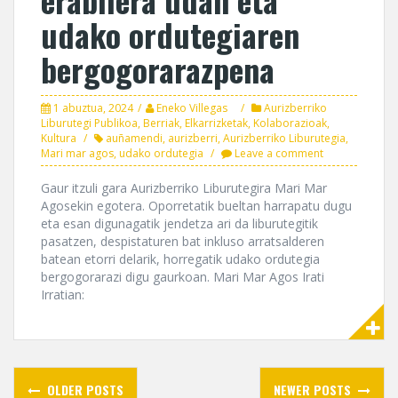
udako ordutegiaren
bergogorarazpena
1 abuztua, 2024
Eneko Villegas
Aurizberriko
Liburutegi Publikoa
,
Berriak
,
Elkarrizketak
,
Kolaborazioak
,
Kultura
auñamendi
,
aurizberri
,
Aurizberriko Liburutegia
,
Mari mar agos
,
udako ordutegia
Leave a comment
Gaur itzuli gara Aurizberriko Liburutegira Mari Mar
Agosekin egotera. Oporretatik bueltan harrapatu dugu
eta esan digunagatik jendetza ari da liburutegitik
pasatzen, despistaturen bat inkluso arratsalderen
batean etorri delarik, horregatik udako ordutegia
bergogorarazi digu gaurkoan. Mari Mar Agos Irati
Irratian:
Posts
OLDER POSTS
NEWER POSTS