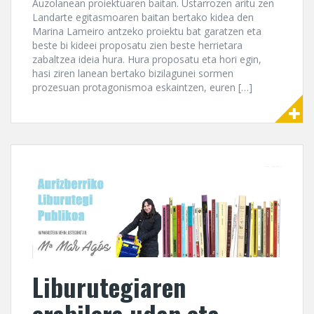
Auzolanean proiektuaren baitan. Ustarrozen aritu zen
Landarte egitasmoaren baitan bertako kidea den
Marina Lameiro antzeko proiektu bat garatzen eta
beste bi kideei proposatu zien beste herrietara
zabaltzea ideia hura. Hura proposatu eta hori egin,
hasi ziren lanean bertako bizilagunei sormen
prozesuan protagonismoa eskaintzen, euren […]
Liburutegiaren
erabilera udan eta