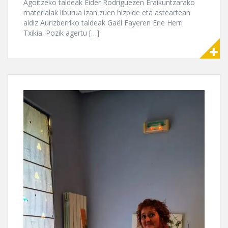
Agoitzeko taldeak Eider Rodriguezen Eraikuntzarako
materialak liburua izan zuen hizpide eta asteartean
aldiz Aurizberriko taldeak Gaël Fayeren Ene Herri
Txikia. Pozik agertu […]