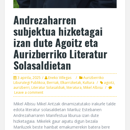
Andrezaharren
subjektua hizketagai
izan dute Agoitz eta
Aurizberriko Literatur
Solasaldietan
3 apirila, 2025
Eneko Villegas
Aurizberriko
Liburutegi Publikoa
,
Berriak
,
Elkarrizketak
,
Kultura
agoitz
,
aurizberri
,
Literatur Solasaldiak
,
literatura
,
Mikel Albisu
Leave a comment
Mikel Albisu Mikel Antzak dinamizatutako irakurle talde
edota literatur solasaldietan Mariluz Estebanen
Andrezaharraren Manifestua liburua izan dute
hizketagaia. Mikelek gaur aipatu digun bezala
Mariluzek beste hainbat emakumerekin batera bere