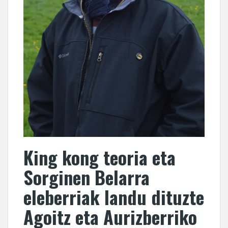
King kong teoria eta
Sorginen Belarra
eleberriak landu dituzte
Agoitz eta Aurizberriko