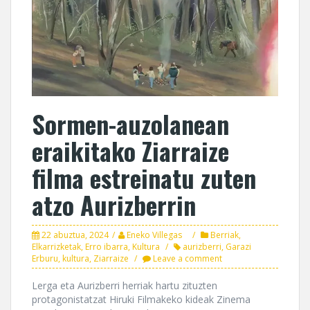
Sormen-auzolanean
eraikitako Ziarraize
filma estreinatu zuten
atzo Aurizberrin
22 abuztua, 2024
Eneko Villegas
Berriak
,
Elkarrizketak
,
Erro ibarra
,
Kultura
aurizberri
,
Garazi
Erburu
,
kultura
,
Ziarraize
Leave a comment
Lerga eta Aurizberri herriak hartu zituzten
protagonistatzat Hiruki Filmakeko kideak Zinema